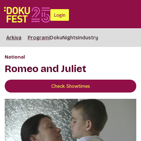
Login
Arkiva
Programi
DokuNights
Industry
National
Romeo and Juliet
Check Showtimes