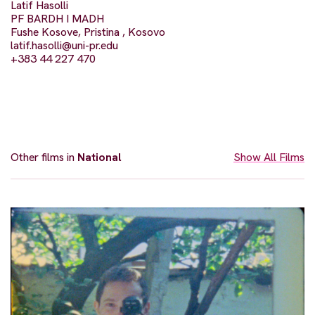
Latif Hasolli
PF BARDH I MADH
Fushe Kosove, Pristina , Kosovo
latif.hasolli@uni-pr.edu
+383 44 227 470
Other films in
National
Show All Films