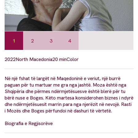
1
2
3
4
2022
North Macedonia
20 min
Color
Në një fshat të largët në Maqedoninë e veriut, një burrë
paguan për tu martuar me gra nga jashtë. Moza është nga
Shqipëria dhe përmes ndërmjetësuesve është blerë për tu
bërë nuse e Boges. Këto martesa konsiderohen biznes i ndyrë
dhe ndërmjetësuesit marrin para nga njerëzit në nevojë. Rasti
i Mozës dhe Boges përfundoi në dashuri të vërtetë.
Biografia e Regjisorëve