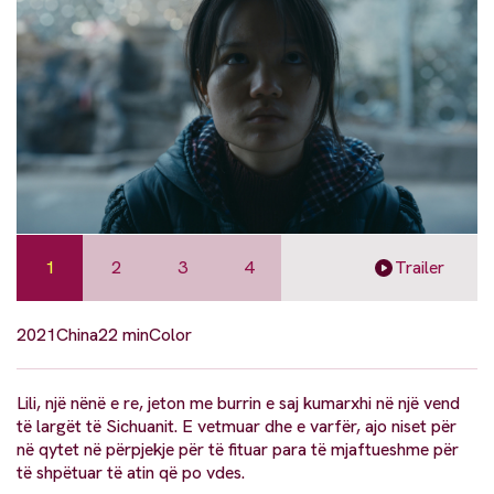
1
2
3
4
Trailer
2021
China
22 min
Color
Lili, një nënë e re, jeton me burrin e saj kumarxhi në një vend
të largët të Sichuanit. E vetmuar dhe e varfër, ajo niset për
në qytet në përpjekje për të fituar para të mjaftueshme për
të shpëtuar të atin që po vdes.