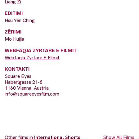
Liang Zi
EDITIMI
Hsu Yen Ching
ZËRIMI
Mo Huijia
WEBFAQJA ZYRTARE E FILMIT
Webfaqja Zyrtare E Filmit
KONTAKTI
Square Eyes
Haberlgasse 21-8
1160 Vienna, Austria
info@squareeyesfilm.com
Other films in
International Shorts
Show All Films