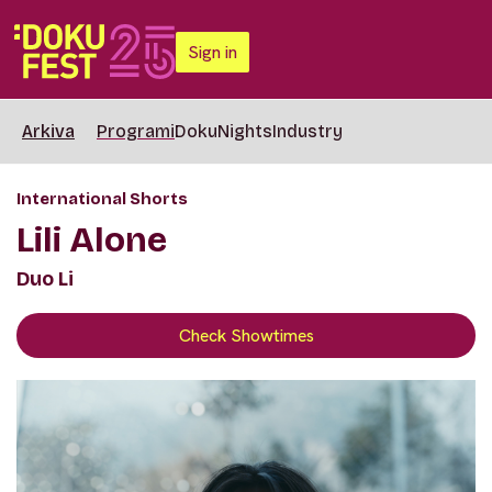
Sign in
Arkiva
Programi
DokuNights
Industry
International Shorts
Lili Alone
Duo Li
Check Showtimes