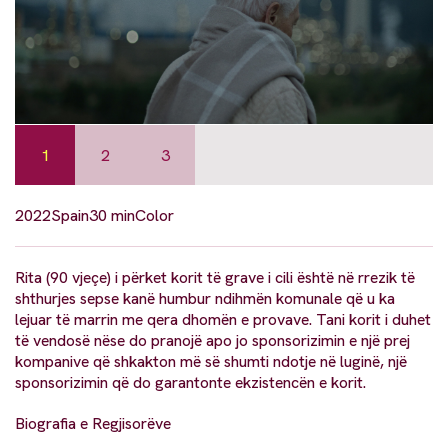
1
2
3
2022
Spain
30 min
Color
Rita (90 vjeçe) i përket korit të grave i cili është në rrezik të
shthurjes sepse kanë humbur ndihmën komunale që u ka
lejuar të marrin me qera dhomën e provave. Tani korit i duhet
të vendosë nëse do pranojë apo jo sponsorizimin e një prej
kompanive që shkakton më së shumti ndotje në luginë, një
sponsorizimin që do garantonte ekzistencën e korit.
Biografia e Regjisorëve