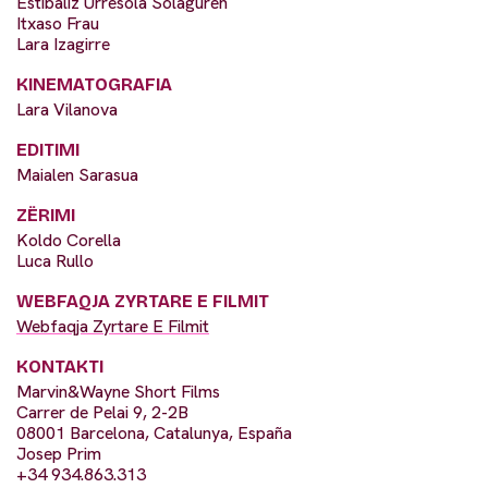
Estibaliz Urresola Solaguren
Itxaso Frau
Lara Izagirre
KINEMATOGRAFIA
Lara Vilanova
EDITIMI
Maialen Sarasua
ZËRIMI
Koldo Corella
Luca Rullo
WEBFAQJA ZYRTARE E FILMIT
Webfaqja Zyrtare E Filmit
KONTAKTI
Marvin&Wayne Short Films
Carrer de Pelai 9, 2-2B
08001 Barcelona, Catalunya, España
Josep Prim
+34 934.863.313