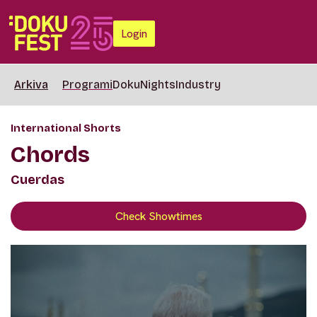
Login
Arkiva
Programi
DokuNights
Industry
International Shorts
Chords
Cuerdas
Check Showtimes