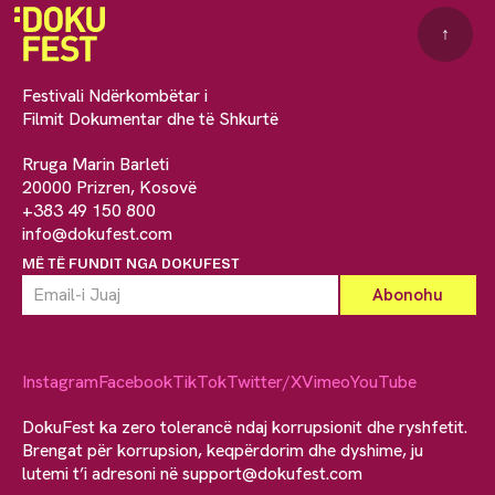
↑
Festivali Ndërkombëtar i
Filmit Dokumentar dhe të Shkurtë
Rruga Marin Barleti
20000 Prizren, Kosovë
+383 49 150 800
info@dokufest.com
MË TË FUNDIT NGA DOKUFEST
Instagram
Facebook
TikTok
Twitter/X
Vimeo
YouTube
DokuFest ka zero tolerancë ndaj korrupsionit dhe ryshfetit.
Brengat për korrupsion, keqpërdorim dhe dyshime, ju
lutemi t’i adresoni në
support@dokufest.com