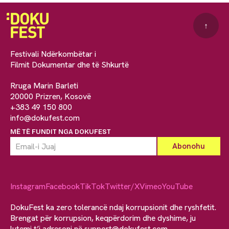
↑
Festivali Ndërkombëtar i
Filmit Dokumentar dhe të Shkurtë
Rruga Marin Barleti
20000 Prizren, Kosovë
+383 49 150 800
info@dokufest.com
MË TË FUNDIT NGA DOKUFEST
Instagram
Facebook
TikTok
Twitter/X
Vimeo
YouTube
DokuFest ka zero tolerancë ndaj korrupsionit dhe ryshfetit.
Brengat për korrupsion, keqpërdorim dhe dyshime, ju
lutemi t’i adresoni në
support@dokufest.com