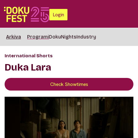
Login
Arkiva
Programi
DokuNights
Industry
International Shorts
Duka Lara
Check Showtimes