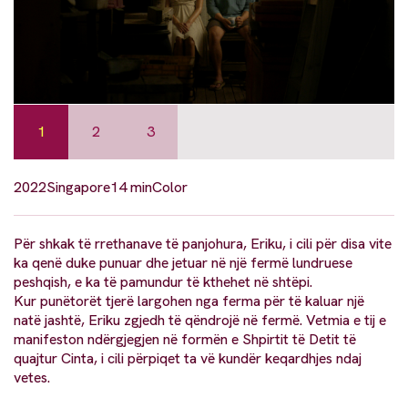
1
2
3
2022
Singapore
14 min
Color
Për shkak të rrethanave të panjohura, Eriku, i cili për disa vite
ka qenë duke punuar dhe jetuar në një fermë lundruese
peshqish, e ka të pamundur të kthehet në shtëpi.
Kur punëtorët tjerë largohen nga ferma për të kaluar një
natë jashtë, Eriku zgjedh të qëndrojë në fermë. Vetmia e tij e
manifeston ndërgjegjen në formën e Shpirtit të Detit të
quajtur Cinta, i cili përpiqet ta vë kundër keqardhjes ndaj
vetes.