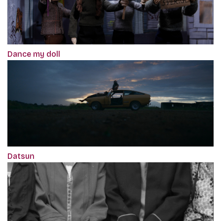
Dance my doll
Datsun