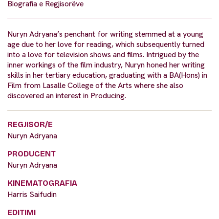
Biografia e Regjisorëve
Nuryn Adryana’s penchant for writing stemmed at a young
age due to her love for reading, which subsequently turned
into a love for television shows and films. Intrigued by the
inner workings of the film industry, Nuryn honed her writing
skills in her tertiary education, graduating with a BA(Hons) in
Film from Lasalle College of the Arts where she also
discovered an interest in Producing.
REGJISOR/E
Nuryn Adryana
PRODUCENT
Nuryn Adryana
KINEMATOGRAFIA
Harris Saifudin
EDITIMI