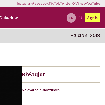
Instagram
Facebook
TikTok
Twitter/X
Vimeo
YouTube
DokuHow
Sign in
EN
Edicioni 2019
Shfaqjet
No available showtimes.