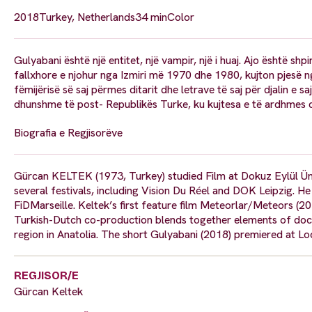
2018
Turkey, Netherlands
34 min
Color
Gulyabani është një entitet, një vampir, një i huaj. Ajo është shpi
fallxhore e njohur nga Izmiri më 1970 dhe 1980, kujton pjesë ng
fëmijërisë së saj përmes ditarit dhe letrave të saj për djalin e
dhunshme të post- Republikës Turke, ku kujtesa e të ardhmes d
Biografia e Regjisorëve
Gürcan KELTEK (1973, Turkey) studied Film at Dokuz Eylül Ünive
several festivals, including Vision Du Réel and DOK Leipzig. 
FiDMarseille. Keltek’s first feature film Meteorlar/Meteors (20
Turkish-Dutch co-production blends together elements of documen
region in Anatolia. The short Gulyabani (2018) premiered at Lo
REGJISOR/E
Gürcan Keltek