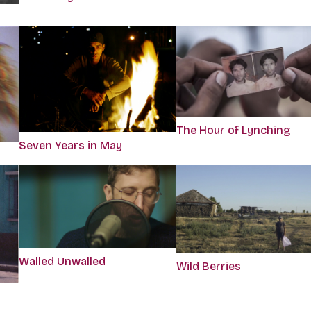
The Hour of Lynching
Seven Years in May
Walled Unwalled
Wild Berries