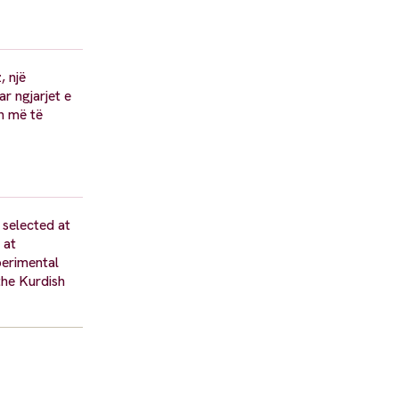
, një
r ngjarjet e
ën më të
 selected at
 at
perimental
the Kurdish