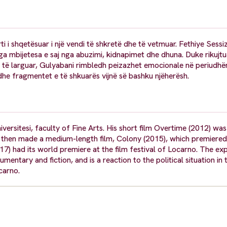
rti i shqetësuar i një vendi të shkretë dhe të vetmuar. Fethiye Sessiz
a mbijetesa e saj nga abuzimi, kidnapimet dhe dhuna. Duke rikujtua
 saj të larguar, Gulyabani rimbledh peizazhet emocionale në periudh
he fragmentet e të shkuarës vijnë së bashku njëherësh.
rsitesi, faculty of Fine Arts. His short film Overtime (2012) was
He then made a medium-length film, Colony (2015), which premiered
17) had its world premiere at the film festival of Locarno. The ex
tary and fiction, and is a reaction to the political situation in 
carno.