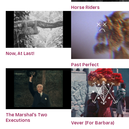
Horse Riders
Now, At Last!
Past Perfect
The Marshal’s Two
Executions
Vever (For Barbara)