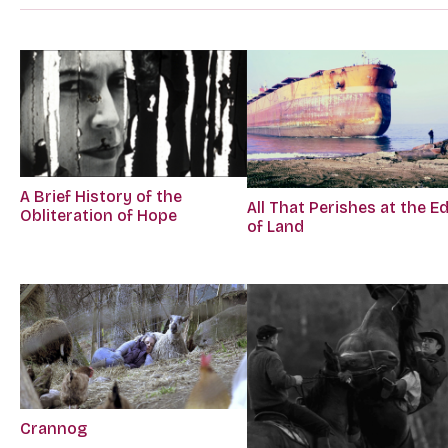
A Brief History of the
All That Perishes at the E
Obliteration of Hope
of Land
Crannog