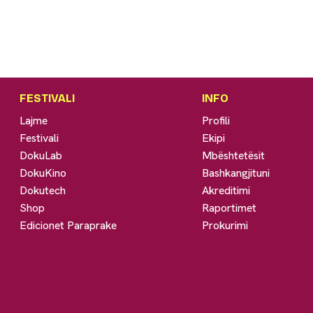
FESTIVALI
INFO
Lajme
Profili
Festivali
Ekipi
DokuLab
Mbështetësit
DokuKino
Bashkangjituni
Dokutech
Akreditimi
Shop
Raportimet
Edicionet Paraprake
Prokurimi