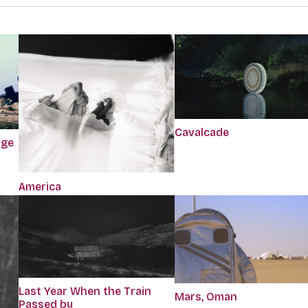
Cavalcade
dge
America
Last Year When the Train
Mars, Oman
Passed by