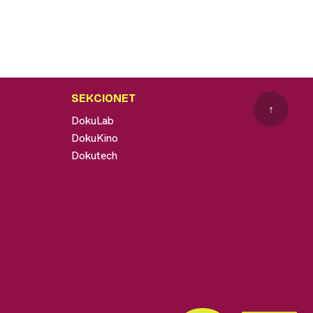
SEKCIONET
↑
DokuLab
DokuKino
Dokutech