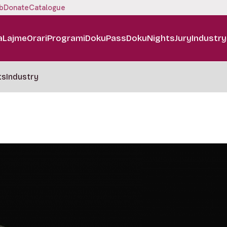
b
Donate
Catalogue
a
Lajme
Orari
Programi
DokuPass
DokuNights
Jury
Industry
ts
Industry