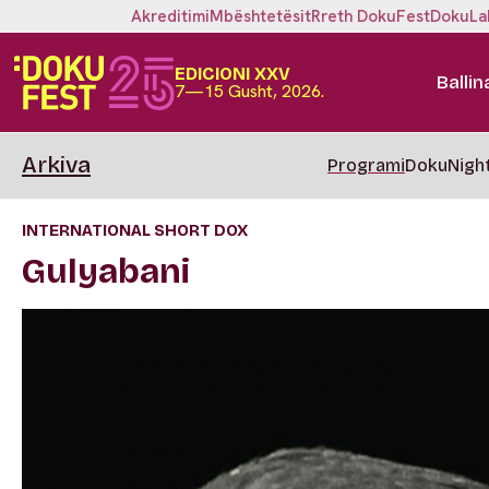
Akreditimi
Mbështetësit
Rreth DokuFest
DokuLa
EDICIONI XXV
Ballin
7—15 Gusht, 2026.
Arkiva
Programi
DokuNigh
INTERNATIONAL SHORT DOX
Gulyabani