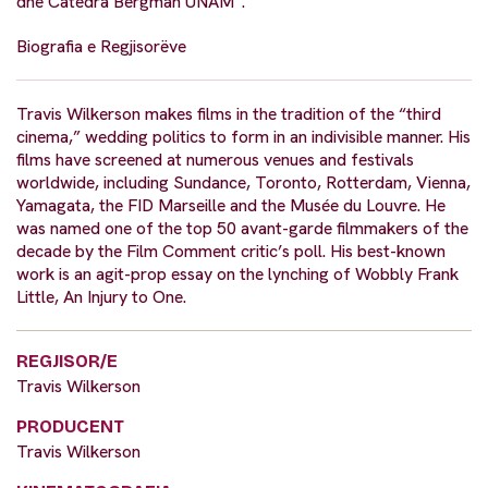
dhe Catedra Bergman UNAM”.
Biografia e Regjisorëve
Travis Wilkerson makes films in the tradition of the “third
cinema,” wedding politics to form in an indivisible manner. His
films have screened at numerous venues and festivals
worldwide, including Sundance, Toronto, Rotterdam, Vienna,
Yamagata, the FID Marseille and the Musée du Louvre. He
was named one of the top 50 avant-garde filmmakers of the
decade by the Film Comment critic’s poll. His best-known
work is an agit-prop essay on the lynching of Wobbly Frank
Little, An Injury to One.
REGJISOR/E
Travis Wilkerson
PRODUCENT
Travis Wilkerson