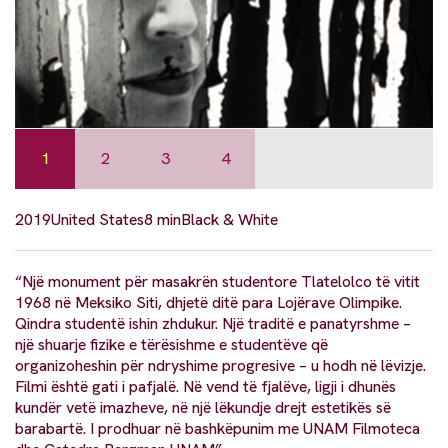
1
2
3
4
2019
United States
8 min
Black & White
“Një monument për masakrën studentore Tlatelolco të vitit
1968 në Meksiko Siti, dhjetë ditë para Lojërave Olimpike.
Qindra studentë ishin zhdukur. Një traditë e panatyrshme –
një shuarje fizike e tërësishme e studentëve që
organizoheshin për ndryshime progresive – u hodh në lëvizje.
Filmi është gati i pafjalë. Në vend të fjalëve, ligji i dhunës
kundër vetë imazheve, në një lëkundje drejt estetikës së
barabartë. I prodhuar në bashkëpunim me UNAM Filmoteca