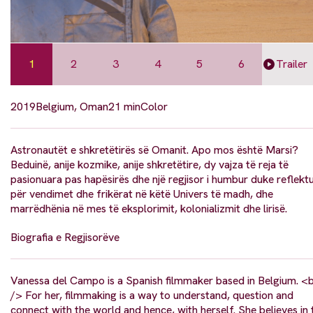
1
2
3
4
5
6
Trailer
2019
Belgium, Oman
21 min
Color
Astronautët e shkretëtirës së Omanit. Apo mos është Marsi?
Beduinë, anije kozmike, anije shkretëtire, dy vajza të reja të
pasionuara pas hapësirës dhe një regjisor i humbur duke reflekt
për vendimet dhe frikërat në këtë Univers të madh, dhe
marrëdhënia në mes të eksplorimit, kolonializmit dhe lirisë.
Biografia e Regjisorëve
Vanessa del Campo is a Spanish filmmaker based in Belgium. <
/> For her, filmmaking is a way to understand, question and
connect with the world and hence, with herself. She believes in 