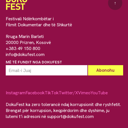
↑
Festivali Ndërkombëtar i
Filmit Dokumentar dhe të Shkurtë
Rruga Marin Barleti
20000 Prizren, Kosovë
+383 49 150 800
info@dokufest.com
MË TË FUNDIT NGA DOKUFEST
Instagram
Facebook
TikTok
Twitter/X
Vimeo
YouTube
DokuFest ka zero tolerancë ndaj korrupsionit dhe ryshfetit.
Brengat për korrupsion, keqpërdorim dhe dyshime, ju
lutemi t’i adresoni në
support@dokufest.com