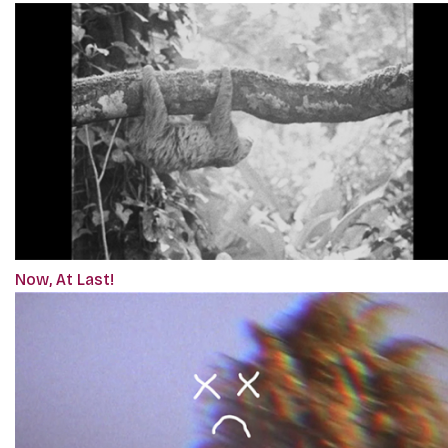
Now, At Last!