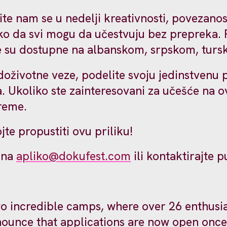
e nam se u nedelji kreativnosti, povezanosti
ako da svi mogu da učestvuju bez prepreka. 
je su dostupne na albanskom, srpskom, tur
 doživotne veze, podelite svoju jedinstvenu 
 Ukoliko ste zainteresovani za učešće na 
 vreme.
te propustiti ovu priliku!
s na
apliko@dokufest.com
ili kontaktirajte 
o incredible camps, where over 26 enthusia
nnounce that applications are now open onc