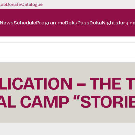
Lab
Donate
Catalogue
News
Schedule
Programme
DokuPass
DokuNights
Jury
In
LICATION – THE 
L CAMP “STORIE