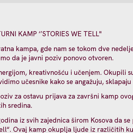
TURNI KAMP ‘’STORIES WE TELL''
tna kampa, gde nam se tokom dve nedelje 
emo da je javni poziv ponovo otvoren.
nergijom, kreativnošću i učenjem. Okupili su
 vidimo učesnike kako se angažuju, sklapaju 
oziv za ostavu prijava za završni kamp ovo
tih sredina.
ina iz svih zajednica širom Kosova da se pr
l“. Ovaj kamp okuplja ljude iz različitih ku