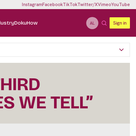
Instagram
Facebook
TikTok
Twitter/X
Vimeo
YouTube
dustry
DokuHow
Sign in
AL
THIRD
S WE TELL”