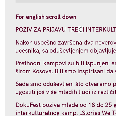
For english scroll down
POZIV ZA PRIJAVU TRE
Ć
I INTERKUL
Nakon uspešno završena dva neverova
učesnika, sa oduševljenjem objavljuj
Prethodni kampovi su bili ispunjeni e
širom Kosova. Bili smo inspirisani da
Sada smo oduševljeni što otvaramo p
ugostiti još više mladih ljudi iz različi
DokuFest poziva mlade od 18 do 25 god
interkulturalnog kamp, „Stories We Tel