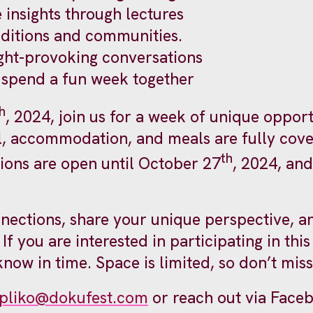
 insights through lectures
raditions and communities.
ught-provoking conversations
 spend a fun week together
h
, 2024, join us for a week of unique opportu
vel, accommodation, and meals are fully cov
th
tions are open until October 27
, 2024, and
nnections, share your unique perspective,
If you are interested in participating in th
now in time. Space is limited, so don’t mis
pliko@dokufest.com
or reach out via Face