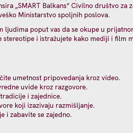
nansira „SMART Balkans“ Civilno društvo z
rveško Ministarstvo spoljnih poslova.
im ljudima poput vas da se okupe u prijat
te stereotipe i istražujete kako mediji i fi
učite umetnost pripovedanja kroz video.
 vredne uvide kroz razgovore.
tradicije i zajednice.
vore koji izazivaju razmišljanje.
lje i zabavite se zajedno.