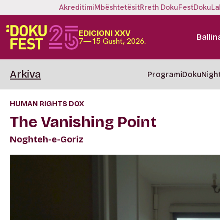
Akreditimi
Mbështetësit
Rreth DokuFest
DokuLa
EDICIONI XXV
Ballin
7—15 Gusht, 2026.
Arkiva
Programi
DokuNigh
HUMAN RIGHTS DOX
The Vanishing Point
Noghteh-e-Goriz