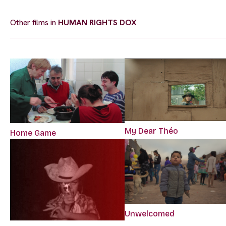
Other films in
HUMAN RIGHTS DOX
My Dear Théo
Home Game
Unwelcomed