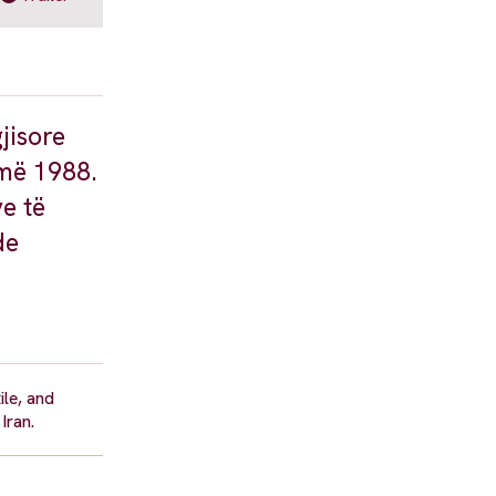
gjisore
 më 1988.
e të
de
ile, and
Iran.