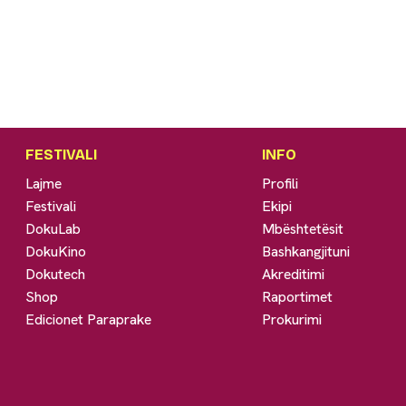
FESTIVALI
INFO
Lajme
Profili
Festivali
Ekipi
DokuLab
Mbështetësit
DokuKino
Bashkangjituni
Dokutech
Akreditimi
Shop
Raportimet
Edicionet Paraprake
Prokurimi