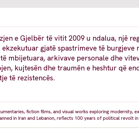
izjen e Gjelbër të vitit 2009 u ndalua, një re
 e ekzekutuar gjatë spastrimeve të burgjeve
të mbijetuara, arkivave personale dhe vitev
bjen, kujtesën dhe traumën e heshtur që en
je të rezistencës.
umentaries, fiction films, and visual works exploring modernity, ex
ned in Iran and Lebanon, reflects 100 years of political revolt in 