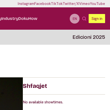
Instagram
Facebook
TikTok
Twitter/X
Vimeo
YouTube
y
Industry
DokuHow
Sign in
EN
Edicioni 2025
Shfaqjet
No available showtimes.