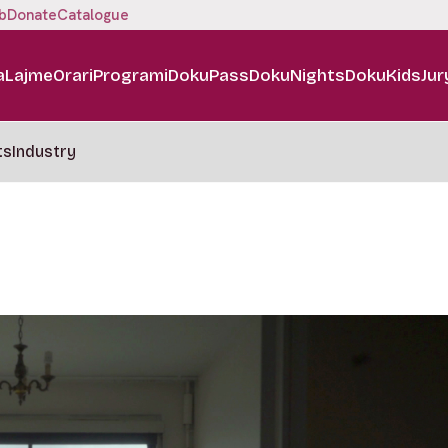
b
Donate
Catalogue
a
Lajme
Orari
Programi
DokuPass
DokuNights
DokuKids
Jur
ts
Industry