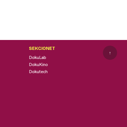
SEKCIONET
↑
DokuLab
DokuKino
Dokutech