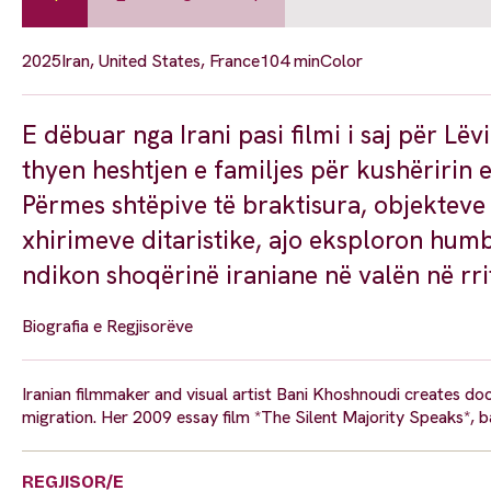
2025
Iran, United States, France
104 min
Color
E dëbuar nga Irani pasi filmi i saj për Lëv
thyen heshtjen e familjes për kushëririn
Përmes shtëpive të braktisura, objekteve 
xhirimeve ditaristike, ajo eksploron hum
ndikon shoqërinë iraniane në valën në rrit
Biografia e Regjisorëve
Iranian filmmaker and visual artist Bani Khoshnoudi creates doc
migration. Her 2009 essay film *The Silent Majority Speaks*, ban
REGJISOR/E