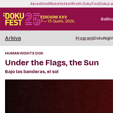
Akreditimi
Mbështetësit
Rreth DokuFest
DokuLa
EDICIONI XXV
Ballin
7—15 Gusht, 2026.
Arkiva
Programi
DokuNigh
HUMAN RIGHTS DOX
Under the Flags, the Sun
Bajo las banderas, el sol