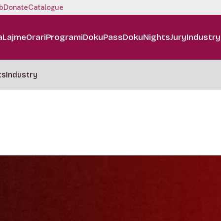
b
Donate
Catalogue
a
Lajme
Orari
Programi
DokuPass
DokuNights
Jury
Industry
ts
Industry