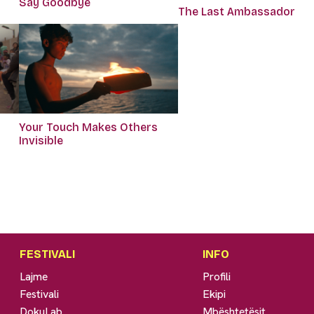
Say Goodbye
The Last Ambassador
Your Touch Makes Others
Invisible
FESTIVALI
INFO
Lajme
Profili
Festivali
Ekipi
DokuLab
Mbështetësit