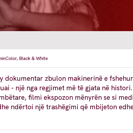
min
Color, Black & White
 ky dokumentar zbulon makinerinë e fshehur
ai - një nga regjimet më të gjata në histori
bëtare, filmi ekspozon mënyrën se si medi
 dhe ndërtoi një trashëgimi që mbijeton edh