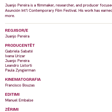
Juanjo Pereira is a filmmaker, researcher, and producer focuse
Asunción Int’l Contemporary Film Festival. His work has ear
more.
REGJISOR/E
Juanjo Pereira
PRODUCENTËT
Gabriela Sabaté
Ivana Urizar
Juanjo Pereira
Leandro Listorti
Paula Zyngierman
KINEMATOGRAFIA
Francisco Bouzas
EDITIMI
Manuel Embalse
ZËRIMI