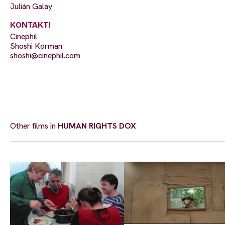
Julián Galay
KONTAKTI
Cinephil
Shoshi Korman
shoshi@cinephil.com
Other films in
HUMAN RIGHTS DOX