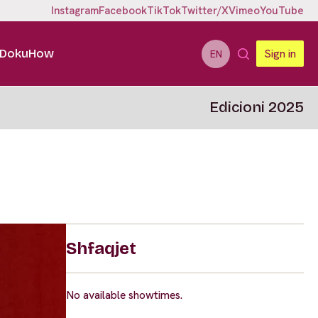
Instagram
Facebook
TikTok
Twitter/X
Vimeo
YouTube
DokuHow
Sign in
EN
Edicioni 2025
Shfaqjet
No available showtimes.