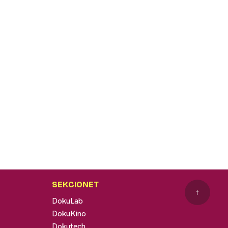
SEKCIONET
↑
DokuLab
DokuKino
Dokutech