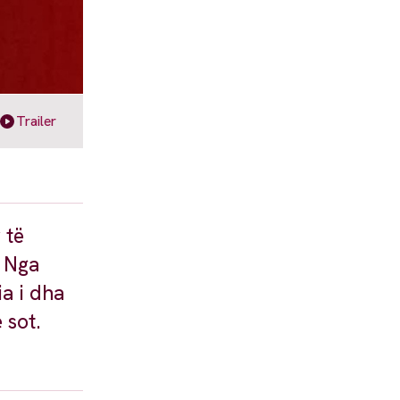
Trailer
 të
. Nga
a i dha
e sot.