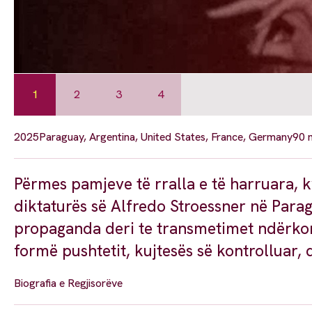
1
2
3
4
2025
Paraguay, Argentina, United States, France, Germany
90 
Përmes pamjeve të rralla e të harruara,
diktaturës së Alfredo Stroessner në Paragu
propaganda deri te transmetimet ndërkom
formë pushtetit, kujtesës së kontrolluar,
Biografia e Regjisorëve