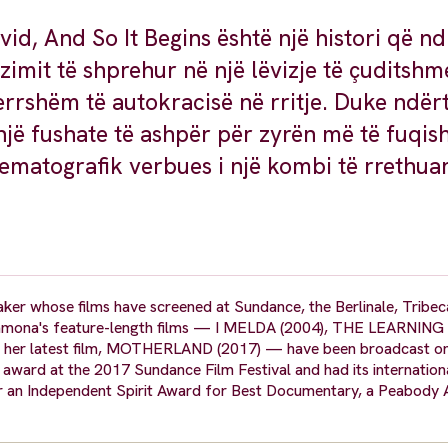
id, And So It Begins është një histori që n
zimit të shprehur në një lëvizje të çuditshm
errshëm të autokracisë në rritje. Duke ndër
një fushate të ashpër për zyrën më të fuqi
nematografik verbues i një kombi të rrethua
er whose films have screened at Sundance, the Berlinale, Tribec
of Ramona's feature-length films — I MELDA (2004), THE LEARNING 
r latest film, MOTHERLAND (2017) — have been broadcast on
award at the 2017 Sundance Film Festival and had its internation
 for an Independent Spirit Award for Best Documentary, a Peabody