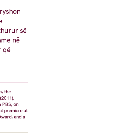
dryshon
e
thurur së
shme në
r që
a, the
(2011),
 PBS, on
al premiere at
 Award, and a