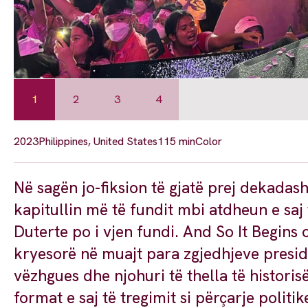
1
2
3
4
2023
Philippines, United States
115 min
Color
Në sagën jo-fiksion të gjatë prej dekadas
kapitullin më të fundit mbi atdheun e saj
Duterte po i vjen fundi. And So It Begins o
kryesorë në muajt para zgjedhjeve presid
vëzhgues dhe njohuri të thella të historis
format e saj të tregimit si përçarje politik