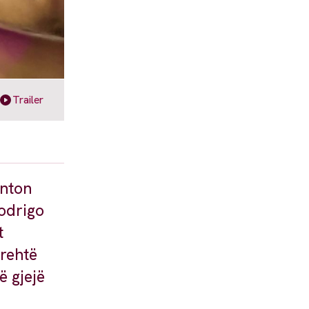
Trailer
anton
Rodrigo
t
prehtë
ë gjejë