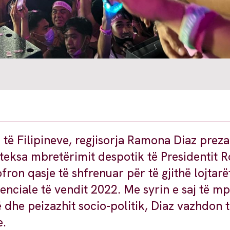
h të Filipineve, regjisorja Ramona Diaz prez
 teksa mbretërimit despotik të Presidentit 
fron qasje të shfrenuar për të gjithë lojtarë
enciale të vendit 2022. Me syrin e saj të m
ë dhe peizazhit socio-politik, Diaz vazhdon t
e.