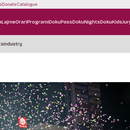
b
Donate
Catalogue
a
Lajme
Orari
Programi
DokuPass
DokuNights
DokuKids
Jur
ts
Industry