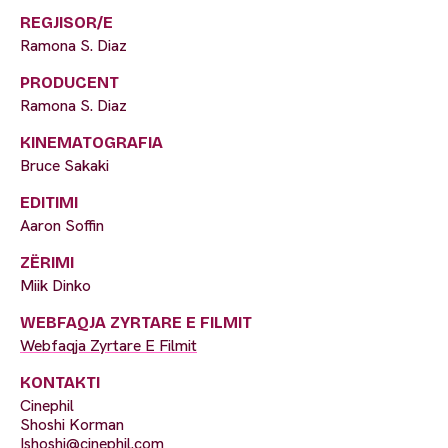
REGJISOR/E
Ramona S. Diaz
PRODUCENT
Ramona S. Diaz
KINEMATOGRAFIA
Bruce Sakaki
EDITIMI
Aaron Soffin
ZËRIMI
Miik Dinko
WEBFAQJA ZYRTARE E FILMIT
Webfaqja Zyrtare E Filmit
KONTAKTI
Cinephil
Shoshi Korman
Ishoshi@cinephil.com