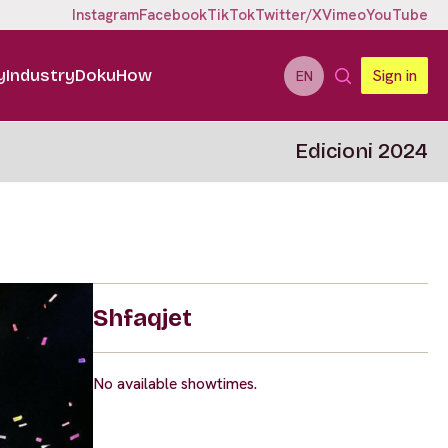
Instagram
Facebook
TikTok
Twitter/X
Vimeo
YouTube
y
Industry
DokuHow
Sign in
EN
Edicioni 2024
Shfaqjet
No available showtimes.