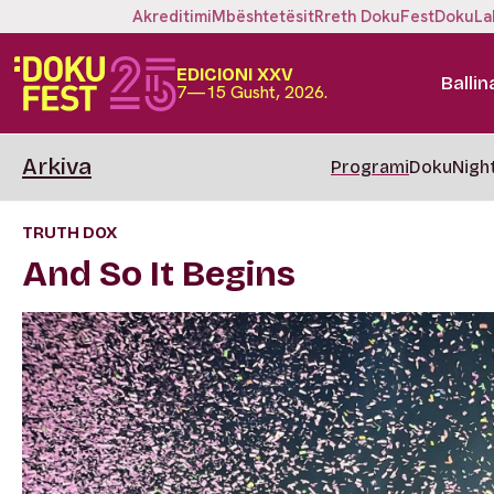
Akreditimi
Mbështetësit
Rreth DokuFest
DokuLa
EDICIONI XXV
Ballin
7—15 Gusht, 2026.
Arkiva
Programi
DokuNigh
TRUTH DOX
And So It Begins