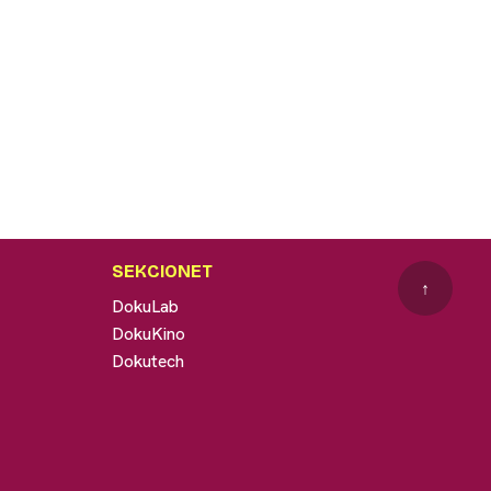
SEKCIONET
↑
DokuLab
DokuKino
Dokutech