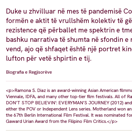
Duke u zhvilluar në mes të pandemisë Cov
formën e aktit të vrullshëm kolektiv të gë
rezistence që përballet me spektrin e tm
bashku narrativa të shumta në sfondin e 
vend, ajo që shfaqet është një portret ki
lufton për vetë shpirtin e tij.
Biografia e Regjisorëve
<p>Ramona S. Diaz is an award-winning Asian American filmmak
Viennale, IDFA, and many other top-tier film festivals. All 
DON’T STOP BELIEVIN’: EVERYMAN’S JOURNEY (2012) and he
either the POV or Independent Lens series. Motherland won an 
the 67th Berlin International Film Festival. It was nominated
Gaward Urian Award from the Filipino Film Critics.</p>