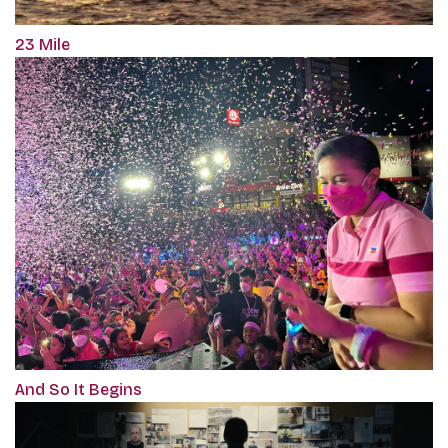
23 Mile
And So It Begins