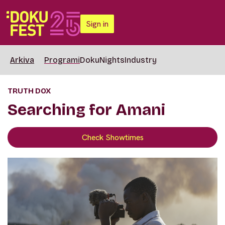
Sign in
Arkiva
Programi
DokuNights
Industry
TRUTH DOX
Searching for Amani
Check Showtimes