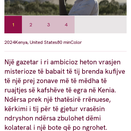
1
2
3
4
2024
Kenya, United States
80 min
Color
Një gazetar i ri ambicioz heton vrasjen
misterioze të babait të tij brenda kufijve
të një prej zonave më të mëdha të
ruajtjes së kafshëve të egra në Kenia.
Ndërsa prek një thatësirë rrënuese,
kërkimi i tij për të gjetur vrasësin
ndryshon ndërsa zbulohet dëmi
kolateral i një bote që po ngrohet.