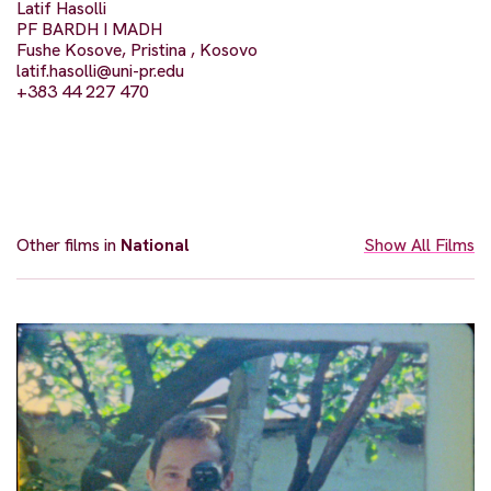
Latif Hasolli
PF BARDH I MADH
Fushe Kosove, Pristina , Kosovo
latif.hasolli@uni-pr.edu
+383 44 227 470
Other films in
National
Show All Films