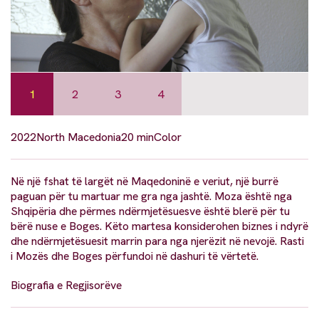
1
2
3
4
2022
North Macedonia
20 min
Color
Në një fshat të largët në Maqedoninë e veriut, një burrë
paguan për tu martuar me gra nga jashtë. Moza është nga
Shqipëria dhe përmes ndërmjetësuesve është blerë për tu
bërë nuse e Boges. Këto martesa konsiderohen biznes i ndyrë
dhe ndërmjetësuesit marrin para nga njerëzit në nevojë. Rasti
i Mozës dhe Boges përfundoi në dashuri të vërtetë.
Biografia e Regjisorëve