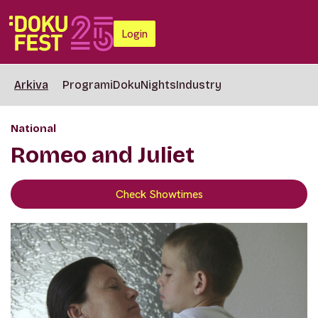
Login
Arkiva
Programi
DokuNights
Industry
National
Romeo and Juliet
Check Showtimes