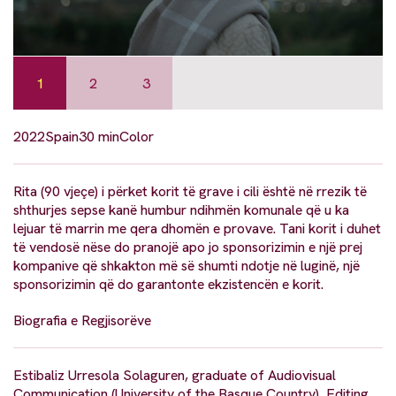
1
2
3
2022
Spain
30 min
Color
Rita (90 vjeçe) i përket korit të grave i cili është në rrezik të
shthurjes sepse kanë humbur ndihmën komunale që u ka
lejuar të marrin me qera dhomën e provave. Tani korit i duhet
të vendosë nëse do pranojë apo jo sponsorizimin e një prej
kompanive që shkakton më së shumti ndotje në luginë, një
sponsorizimin që do garantonte ekzistencën e korit.
Biografia e Regjisorëve
Estibaliz Urresola Solaguren, graduate of Audiovisual
Communication (University of the Basque Country), Editing