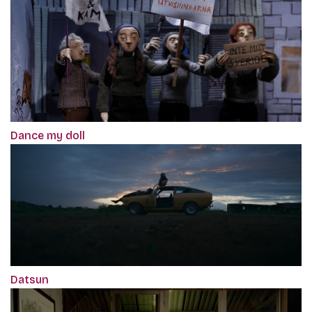
Dance my doll
Datsun