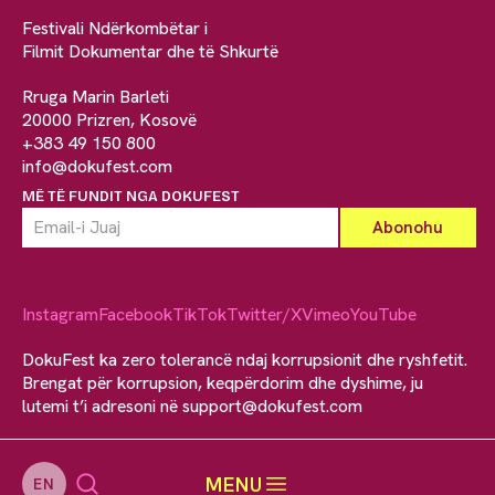
Festivali Ndërkombëtar i
Filmit Dokumentar dhe të Shkurtë
Rruga Marin Barleti
20000 Prizren, Kosovë
+383 49 150 800
info@dokufest.com
MË TË FUNDIT NGA DOKUFEST
Instagram
Facebook
TikTok
Twitter/X
Vimeo
YouTube
DokuFest ka zero tolerancë ndaj korrupsionit dhe ryshfetit.
Brengat për korrupsion, keqpërdorim dhe dyshime, ju
lutemi t’i adresoni në
support@dokufest.com
MENU
EN