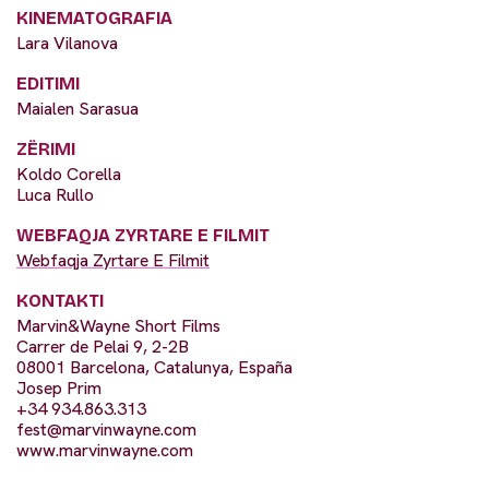
KINEMATOGRAFIA
Lara Vilanova
EDITIMI
Maialen Sarasua
ZËRIMI
Koldo Corella
Luca Rullo
WEBFAQJA ZYRTARE E FILMIT
Webfaqja Zyrtare E Filmit
KONTAKTI
Marvin&Wayne Short Films
Carrer de Pelai 9, 2-2B
08001 Barcelona, Catalunya, España
Josep Prim
+34 934.863.313
fest@marvinwayne.com
www.marvinwayne.com