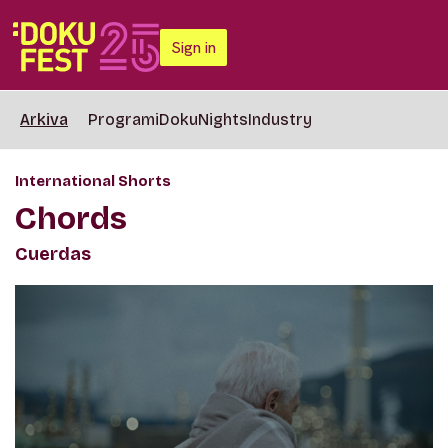
Sign in
Arkiva
Programi
DokuNights
Industry
International Shorts
Chords
Cuerdas