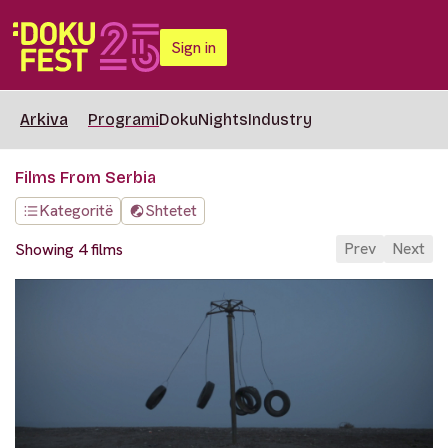
Sign in
Arkiva
Programi
DokuNights
Industry
Films From Serbia
Kategoritë
Shtetet
Prev
Next
Showing 4 films