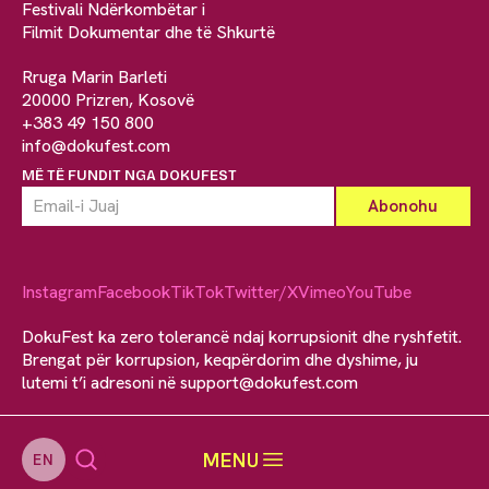
Festivali Ndërkombëtar i
Filmit Dokumentar dhe të Shkurtë
Rruga Marin Barleti
20000 Prizren, Kosovë
+383 49 150 800
info@dokufest.com
MË TË FUNDIT NGA DOKUFEST
Instagram
Facebook
TikTok
Twitter/X
Vimeo
YouTube
DokuFest ka zero tolerancë ndaj korrupsionit dhe ryshfetit.
Brengat për korrupsion, keqpërdorim dhe dyshime, ju
lutemi t’i adresoni në
support@dokufest.com
MENU
EN