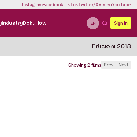
Instagram
Facebook
TikTok
Twitter/X
Vimeo
YouTube
y
Industry
DokuHow
Sign in
EN
Edicioni 2018
Prev
Next
Showing 2 films