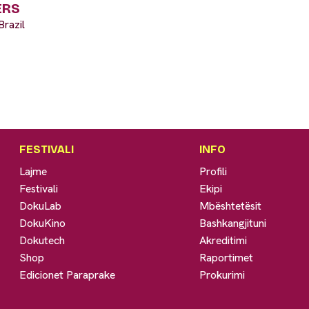
ERS
razil
FESTIVALI
INFO
Lajme
Profili
Festivali
Ekipi
DokuLab
Mbështetësit
DokuKino
Bashkangjituni
Dokutech
Akreditimi
Shop
Raportimet
Edicionet Paraprake
Prokurimi