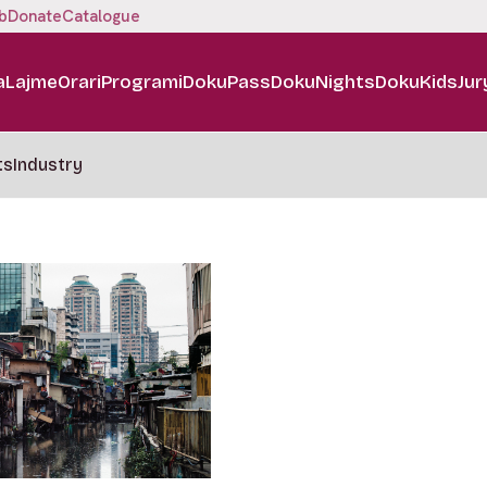
b
Donate
Catalogue
a
Lajme
Orari
Programi
DokuPass
DokuNights
DokuKids
Jur
ts
Industry