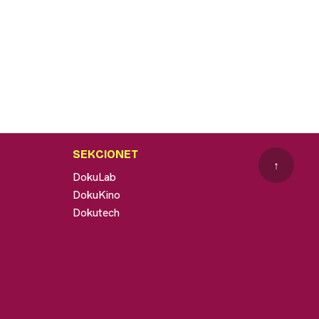
SEKCIONET
↑
DokuLab
DokuKino
Dokutech