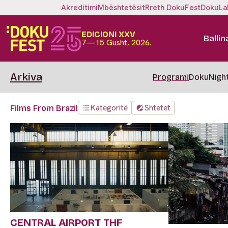
Akreditimi
Mbështetësit
Rreth DokuFest
DokuLa
EDICIONI XXV
Ballin
7—15 Gusht, 2026.
Arkiva
Programi
DokuNigh
Kategoritë
Shtetet
Films From Brazil
CENTRAL AIRPORT THF