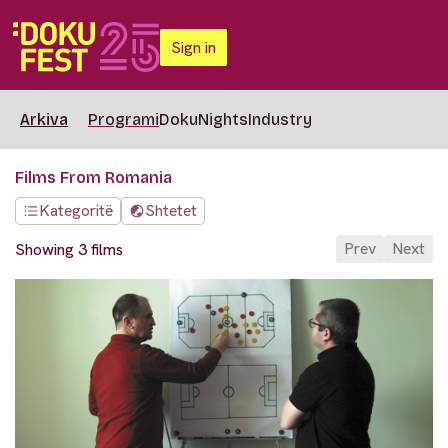
Sign in
Arkiva
Programi
DokuNights
Industry
Films From Romania
Kategoritë
Shtetet
Prev
Next
Showing 3 films