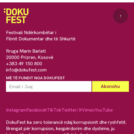
↑
Festivali Ndërkombëtar i
Filmit Dokumentar dhe të Shkurtë
Rruga Marin Barleti
20000 Prizren, Kosovë
+383 49 150 800
info@dokufest.com
MË TË FUNDIT NGA DOKUFEST
Instagram
Facebook
TikTok
Twitter/X
Vimeo
YouTube
DokuFest ka zero tolerancë ndaj korrupsionit dhe ryshfetit.
Brengat për korrupsion, keqpërdorim dhe dyshime, ju