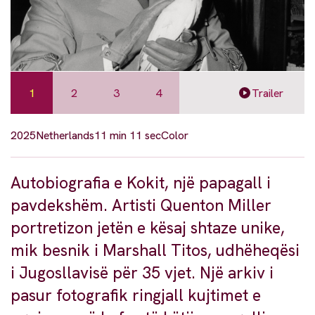
1
2
3
4
Trailer
2025
Netherlands
11 min 11 sec
Color
Autobiografia e Kokit, një papagall i
pavdekshëm. Artisti Quenton Miller
portretizon jetën e kësaj shtaze unike,
mik besnik i Marshall Titos, udhëheqësi
i Jugosllavisë për 35 vjet. Një arkiv i
pasur fotografik ringjall kujtimet e