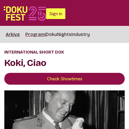
Sign in
Arkiva
Programi
DokuNights
Industry
INTERNATIONAL SHORT DOX
Koki, Ciao
Check Showtimes