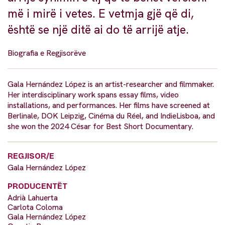
më i mirë i vetes. E vetmja gjë që di,
është se një ditë ai do të arrijë atje.
Biografia e Regjisorëve
Gala Hernández López is an artist-researcher and filmmaker.
Her interdisciplinary work spans essay films, video
installations, and performances. Her films have screened at
Berlinale, DOK Leipzig, Cinéma du Réel, and IndieLisboa, and
she won the 2024 César for Best Short Documentary.
REGJISOR/E
Gala Hernández López
PRODUCENTËT
Adrià Lahuerta
Carlota Coloma
Gala Hernández López