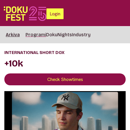
Login
Arkiva
Programi
DokuNights
Industry
INTERNATIONAL SHORT DOX
+10k
Check Showtimes