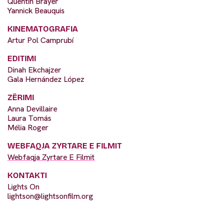
Quentin Brayer
Yannick Beauquis
KINEMATOGRAFIA
Artur Pol Camprubí
EDITIMI
Dinah Ekchajzer
Gala Hernández López
ZËRIMI
Anna Devillaire
Laura Tomás
Mélia Roger
WEBFAQJA ZYRTARE E FILMIT
Webfaqja Zyrtare E Filmit
KONTAKTI
Lights On
lightson@lightsonfilm.org