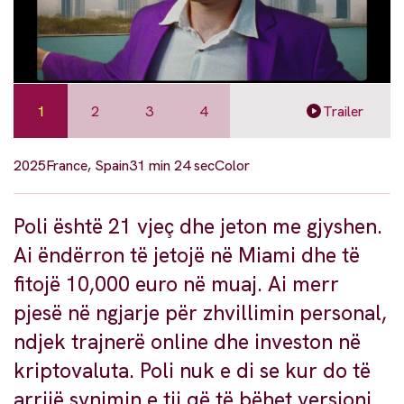
1
2
3
4
Trailer
2025
France, Spain
31 min 24 sec
Color
Poli është 21 vjeç dhe jeton me gjyshen.
Ai ëndërron të jetojë në Miami dhe të
fitojë 10,000 euro në muaj. Ai merr
pjesë në ngjarje për zhvillimin personal,
ndjek trajnerë online dhe investon në
kriptovaluta. Poli nuk e di se kur do të
arrijë synimin e tij që të bëhet versioni