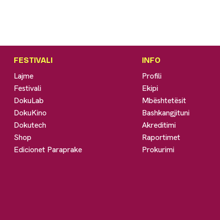
FESTIVALI
INFO
Lajme
Profili
Festivali
Ekipi
DokuLab
Mbështetësit
DokuKino
Bashkangjituni
Dokutech
Akreditimi
Shop
Raportimet
Edicionet Paraprake
Prokurimi