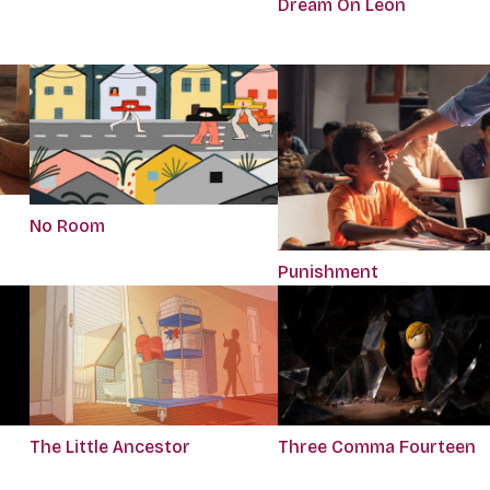
Dream On Leon
No Room
Punishment
The Little Ancestor
Three Comma Fourteen