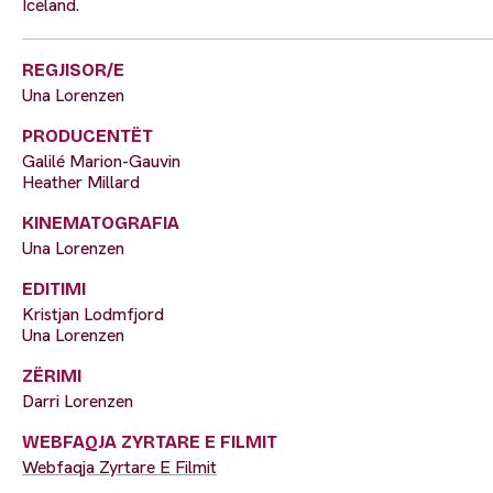
Iceland.
REGJISOR/E
Una Lorenzen
PRODUCENTËT
Galilé Marion-Gauvin
Heather Millard
KINEMATOGRAFIA
Una Lorenzen
EDITIMI
Kristjan Lodmfjord
Una Lorenzen
ZËRIMI
Darri Lorenzen
WEBFAQJA ZYRTARE E FILMIT
Webfaqja Zyrtare E Filmit