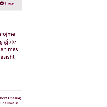
Trailer
afojmë
g gjatë
tjen mes
ësisht
,
short Chasing
he lives in