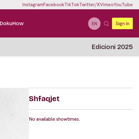
Instagram
Facebook
TikTok
Twitter/X
Vimeo
YouTube
DokuHow
Sign in
EN
Edicioni 2025
Shfaqjet
No available showtimes.