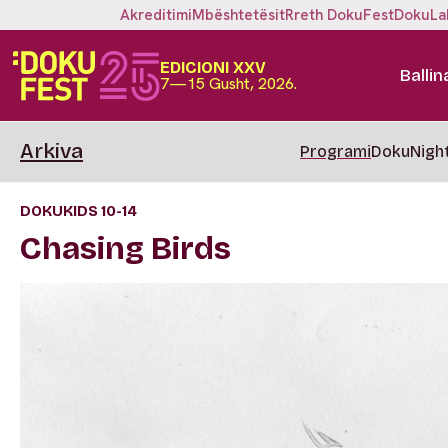
Akreditimi
Mbështetësit
Rreth DokuFest
DokuLa
EDICIONI XXV
Ballin
7—15 Gusht, 2026.
Arkiva
Programi
DokuNigh
DOKUKIDS 10-14
Chasing Birds