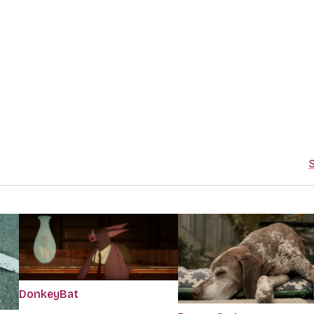
S
DonkeyBat