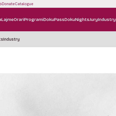
b
Donate
Catalogue
a
Lajme
Orari
Programi
DokuPass
DokuNights
Jury
Industry
ts
Industry