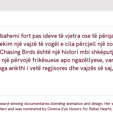
ahemi fort pas ideve të vjetra ose të përq
kim një vajzë të vogël e cila përcjell një zo
Chasing Birds është një histori mbi shkëpu
 një përvojë frikësuese apo ngazëllyese, var
ga ankthi i vetë regjisores dhe vajzës së saj
 award-winning documentaries blending animation and design. Her 
 Yarn and was nominated by Cinema Eye Honors for Rebel Hearts. S