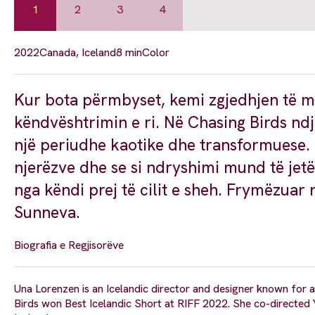
1
2
3
4
2022
Canada, Iceland
8 min
Color
Kur bota përmbyset, kemi zgjedhjen të mb
këndvështrimin e ri. Në Chasing Birds ndje
një periudhe kaotike dhe transformuese. 
njerëzve dhe se si ndryshimi mund të jetë
nga këndi prej të cilit e sheh. Frymëzuar n
Sunneva.
Biografia e Regjisorëve
Una Lorenzen is an Icelandic director and designer known for
Birds won Best Icelandic Short at RIFF 2022. She co-directed