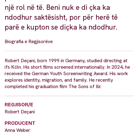
një rol në të. Beni nuk e di çka ka
ndodhur saktësisht, por për herë të
parë e kupton se diçka ka ndodhur.
Biografia e Regjisorëve
Robert Deçani, born 1999 in Germany, studied directing at
ifs Köln. His short films screened internationally. In 2024, he
received the German Youth Screenwriting Award. His work
explores identity, migration, and family. He recently
completed his graduation film The Sons of Ilir.
REGJISOR/E
Robert Deçani
PRODUCENT
Anna Weber