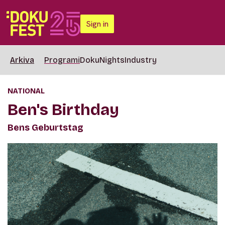
Sign in
Arkiva
Programi
DokuNights
Industry
NATIONAL
Ben's Birthday
Bens Geburtstag