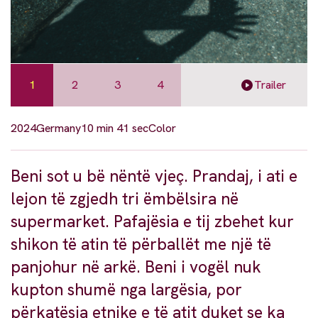
1
2
3
4
Trailer
2024
Germany
10 min 41 sec
Color
Beni sot u bë nëntë vjeç. Prandaj, i ati e
lejon të zgjedh tri ëmbëlsira në
supermarket. Pafajësia e tij zbehet kur
shikon të atin të përballët me një të
panjohur në arkë. Beni i vogël nuk
kupton shumë nga largësia, por
përkatësia etnike e të atit duket se ka