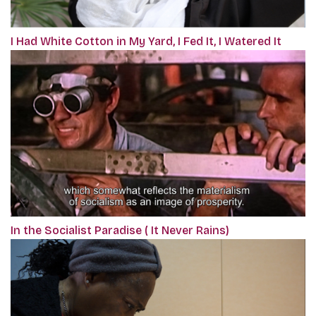
I Had White Cotton in My Yard, I Fed It, I Watered It
In the Socialist Paradise ( It Never Rains)