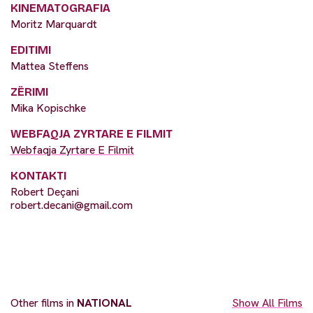
KINEMATOGRAFIA
Moritz Marquardt
EDITIMI
Mattea Steffens
ZËRIMI
Mika Kopischke
WEBFAQJA ZYRTARE E FILMIT
Webfaqja Zyrtare E Filmit
KONTAKTI
Robert Deçani
robert.decani@gmail.com
Other films in
NATIONAL
Show All Films