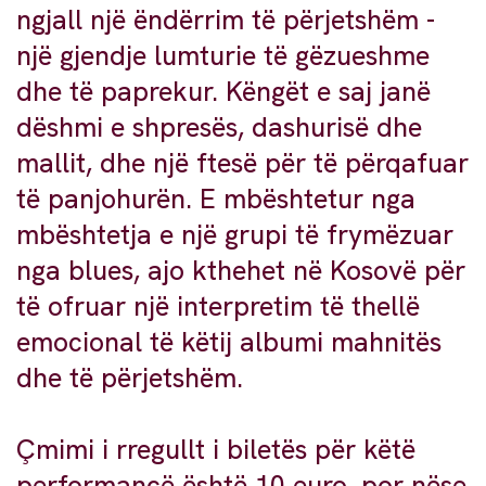
ngjall një ëndërrim të përjetshëm -
një gjendje lumturie të gëzueshme
dhe të paprekur. Këngët e saj janë
dëshmi e shpresës, dashurisë dhe
mallit, dhe një ftesë për të përqafuar
të panjohurën. E mbështetur nga
mbështetja e një grupi të frymëzuar
nga blues, ajo kthehet në Kosovë për
të ofruar një interpretim të thellë
emocional të këtij albumi mahnitës
dhe të përjetshëm.
Çmimi i rregullt i biletës për këtë
performancë është 10 euro, por nëse