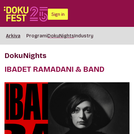
Sign in
Arkiva
Programi
DokuNights
Industry
DokuNights
IBADET RAMADANI & BAND