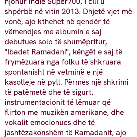
njohur indie Super700, i cili u
shpërbë në vitin 2013. Dhjetë vjet më
vonë, ajo kthehet në qendër të
vëmendjes me albumin e saj
debutues solo të shumëpritur,
"Ibadet Ramadani", këngët e saj të
frymëzuara nga folku të shkruara
spontanisht në vetminë e një
kasolleje në pyll. Përmes një shkrimi
të patëmetë dhe të sigurt,
instrumentacionit të lëmuar që
flirton me muzikën amerikane, dhe
vokalit emocionues dhe të
jashtëzakonshëm të Ramadanit, ajo