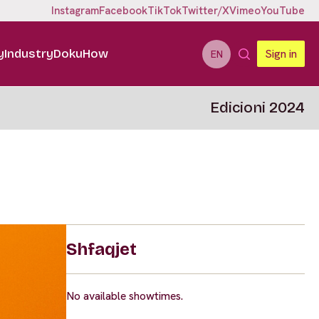
Instagram
Facebook
TikTok
Twitter/X
Vimeo
YouTube
y
Industry
DokuHow
Sign in
EN
Edicioni 2024
Shfaqjet
No available showtimes.