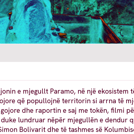
jonin e mjegullt Paramo, në një ekosistem t
jore që popullojnë territorin si arrna të mj
 gojore dhe raportin e saj me tokën, filmi p
, duke lundruar nëpër mjegullën e dendur 
Simon Bolivarit dhe të tashmes së Kolumbis