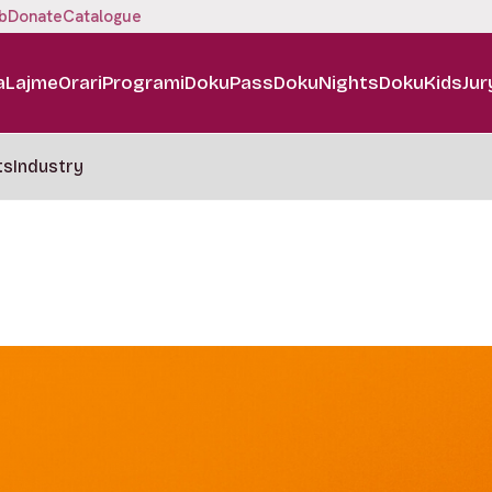
b
Donate
Catalogue
a
Lajme
Orari
Programi
DokuPass
DokuNights
DokuKids
Jur
ts
Industry