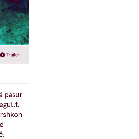
Trailer
ë pasur
egullt.
ërshkon
që
ë.