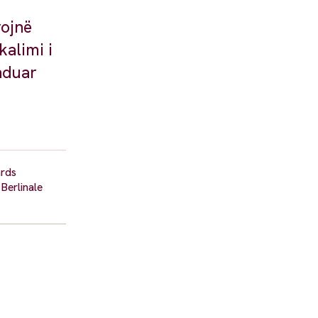
rojnë
kalimi i
nduar
ards
 Berlinale