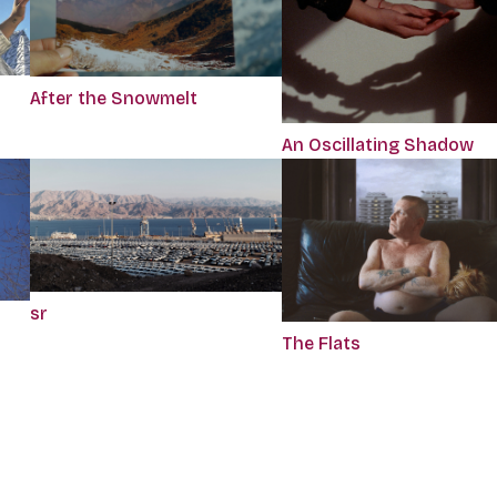
After the Snowmelt
An Oscillating Shadow
sr
The Flats