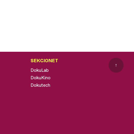
SEKCIONET
↑
DokuLab
DokuKino
Dokutech