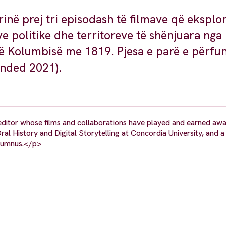
inë prej tri episodash të filmave që eksplo
e politike dhe territoreve të shënjuara nga 
 të Kolumbisë me 1819. Pjesa e parë e përfu
anded 2021).
ditor whose films and collaborations have played and earned aw
Oral History and Digital Storytelling at Concordia University, and a
alumnus.</p>