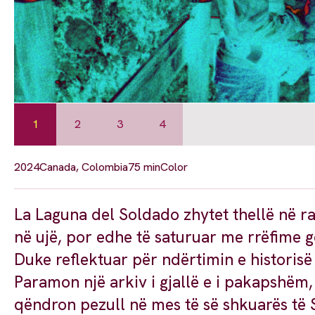
1
2
3
4
2024
Canada, Colombia
75 min
Color
La Laguna del Soldado zhytet thellë në ra
në ujë, por edhe të saturuar me rrëfime go
Duke reflektuar për ndërtimin e historisë
Paramon një arkiv i gjallë e i pakapshëm
qëndron pezull në mes të së shkuarës të 