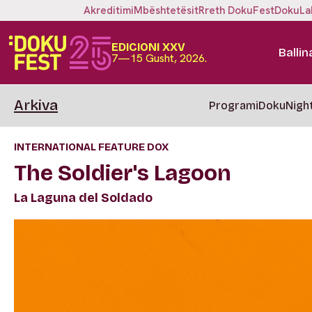
Akreditimi
Mbështetësit
Rreth DokuFest
DokuLa
EDICIONI XXV
Ballin
7—15 Gusht, 2026.
Arkiva
Programi
DokuNigh
INTERNATIONAL FEATURE DOX
The Soldier's Lagoon
La Laguna del Soldado