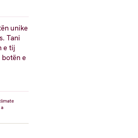
tën unike
s. Tani
e tij
ë botën e
climate
 a