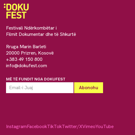
Festivali Ndërkombëtar i
Filmit Dokumentar dhe të Shkurtë
Rruga Marin Barleti
20000 Prizren, Kosovë
+383 49 150 800
info@dokufest.com
MË TË FUNDIT NGA DOKUFEST
Instagram
Facebook
TikTok
Twitter/X
Vimeo
YouTube