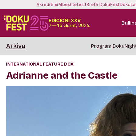
Akreditimi
Mbështetësit
Rreth DokuFest
DokuLa
EDICIONI XXV
Ballin
7—15 Gusht, 2026.
Arkiva
Programi
DokuNigh
INTERNATIONAL FEATURE DOX
Adrianne and the Castle