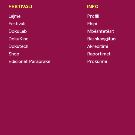
FESTIVALI
INFO
Lajme
Profili
Festivali
Ekipi
DokuLab
Mbështetësit
DokuKino
Bashkangjituni
Dokutech
Akreditimi
Shop
Raportimet
Edicionet Paraprake
Prokurimi