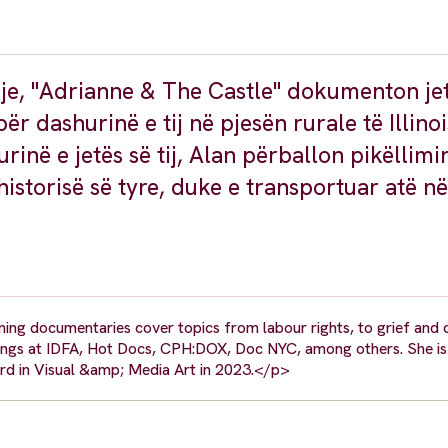
eje, "Adrianne & The Castle" dokumenton je
ër dashurinë e tij në pjesën rurale të Illinoi
ë e jetës së tij, Alan përballon pikëllimin 
istorisë së tyre, duke e transportuar atë n
ning documentaries cover topics from labour rights, to grief and 
enings at IDFA, Hot Docs, CPH:DOX, Doc NYC, among others. She is
d in Visual &amp; Media Art in 2023.</p>