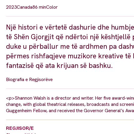
2023
Canada
86 min
Color
Një histori e vërtetë dashurie dhe humbj
të Shën Gjorgjit që ndërtoi një kështjellë p
duke u përballur me të ardhmen pa dashurin
përmes rishfaqjeve muzikore kreative të h
fantazisë që ata krijuan së bashku.
Biografia e Regjisorëve
<p>Shannon Walsh is a director and writer. Her five award-win
change, with global theatrical releases, broadcasts and scre
Guggenheim Fellow, and received the Governor General’s Awar
REGJISOR/E