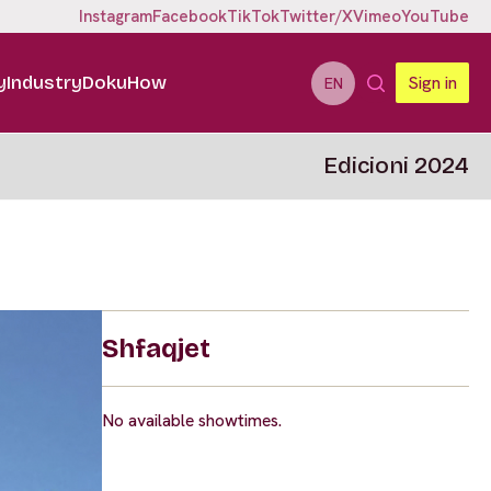
Instagram
Facebook
TikTok
Twitter/X
Vimeo
YouTube
y
Industry
DokuHow
Sign in
EN
Edicioni 2024
Shfaqjet
No available showtimes.