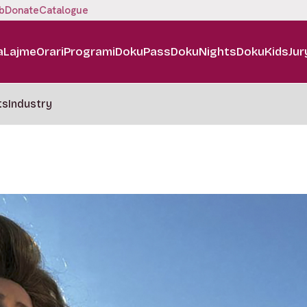
b
Donate
Catalogue
a
Lajme
Orari
Programi
DokuPass
DokuNights
DokuKids
Jur
ts
Industry