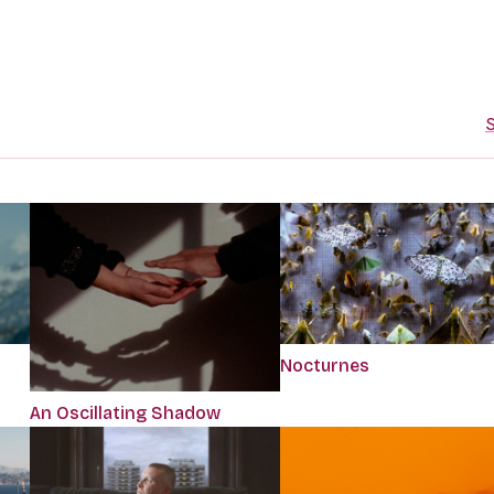
S
Nocturnes
An Oscillating Shadow