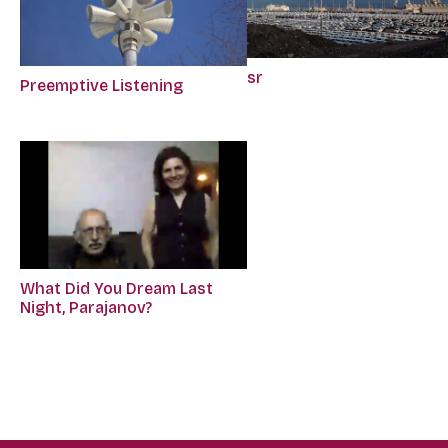
sr
Preemptive Listening
What Did You Dream Last
Night, Parajanov?