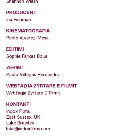
Shannon Walsh
PRODUCENT
Ina Fichman
KINEMATOGRAFIA
Pablo Alvarez-Mesa
EDITIMI
Sophie Farkas Bolla
ZËRIMI
Pablo Villegas Hernandez
WEBFAQJA ZYRTARE E FILMIT
Webfaqja Zyrtare E Filmit
KONTAKTI
Indox Films
East Sussex, UK
Luke Brawley
luke@indoxfilms.com