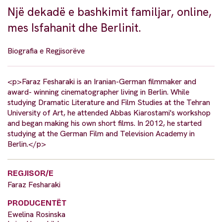
Një dekadë e bashkimit familjar, online,
mes Isfahanit dhe Berlinit.
Biografia e Regjisorëve
<p>Faraz Fesharaki is an Iranian-German filmmaker and
award- winning cinematographer living in Berlin. While
studying Dramatic Literature and Film Studies at the Tehran
University of Art, he attended Abbas Kiarostami's workshop
and began making his own short films. In 2012, he started
studying at the German Film and Television Academy in
Berlin.</p>
REGJISOR/E
Faraz Fesharaki
PRODUCENTËT
Ewelina Rosinska