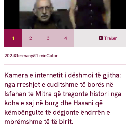
1
2
3
4
Trailer
2024
Germany
81 min
Color
Kamera e internetit i dëshmoi të gjitha:
nga rreshjet e çuditshme të borës në
Isfahan te Mitra që tregonte histori nga
koha e saj në burg dhe Hasani që
këmbëngulte të dëgjonte ëndrrën e
mbrëmshme të të birit.