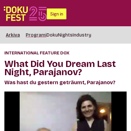
Sign in
Arkiva
Programi
DokuNights
Industry
INTERNATIONAL FEATURE DOX
What Did You Dream Last
Night, Parajanov?
Was hast du gestern geträumt, Parajanov?