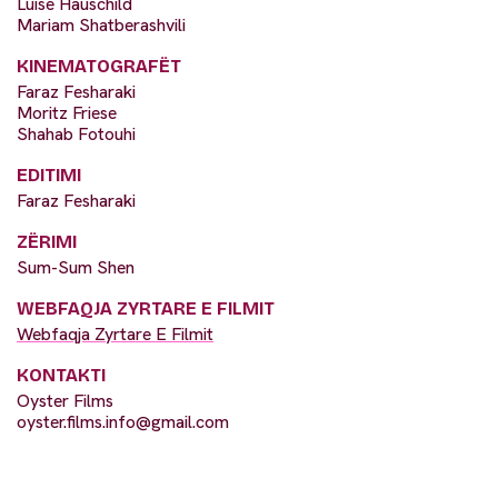
Luise Hauschild
Mariam Shatberashvili
KINEMATOGRAFËT
Faraz Fesharaki
Moritz Friese
Shahab Fotouhi
EDITIMI
Faraz Fesharaki
ZËRIMI
Sum-Sum Shen
WEBFAQJA ZYRTARE E FILMIT
Webfaqja Zyrtare E Filmit
KONTAKTI
Oyster Films
oyster.films.info@gmail.com