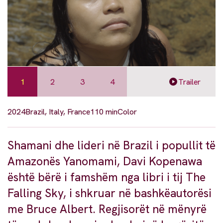
1
2
3
4
Trailer
2024
Brazil, Italy, France
110 min
Color
Shamani dhe lideri në Brazil i popullit të
Amazonës Yanomami, Davi Kopenawa
është bërë i famshëm nga libri i tij The
Falling Sky, i shkruar në bashkëautorësi
me Bruce Albert. Regjisorët në mënyrë