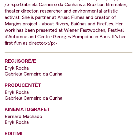
/> <p>Gabriela Carneiro da Cunha is a Brazilian filmmaker,
theater director, researcher and environmental artistic
activist. She is partner at Aruac Filmes and creator of
Margins project - about Rivers, Buiúnas and Fireflies. Her
work has been presented at Wiener Festwochen, Festival
d'Automne and Centre Georges Pompidou in Paris. It's her
first film as director.</p>
REGJISORË/E
Eryk Rocha
Gabriela Carneiro da Cunha
PRODUCENTËT
Eryk Rocha
Gabriela Carneiro da Cunha
KINEMATOGRAFËT
Bernard Machado
Eryk Rocha
EDITIMI