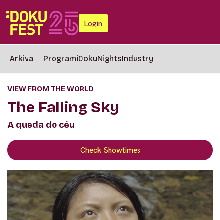
Login
Arkiva
Programi
DokuNights
Industry
VIEW FROM THE WORLD
The Falling Sky
A queda do céu
Check Showtimes