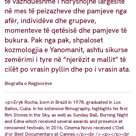
të vazhdueshme i ndryshojnë largësitë
në mes të peizazheve dhe pamjeve nga
afër, individëve dhe grupeve,
momenteve të qetësisë dhe pamjeve të
bukura. Pak nga pak, shpaloset
kozmologjia e Yanomanit, ashtu sikurse
zemërimi i tyre në “njerëzit e mallit” të
cilët po vrasin pyllin dhe po i vrasin ata.
Biografia e Regjisorëve
<p>Eryk Rocha, born in Brazil in 1978, graduated in Los
Baños, Cuba. In his extensive filmography, highlights his first
film Stones in the Sky, as well as Sunday Ball, Burning Night
and Edna which received several awards and presence at
renowned festivals. In 2016, Cinema Novo received L’Oeil
d’or Best Documentary at Cannes.</p><br /> <p></p><br