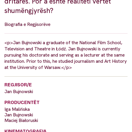
dritares. Por a është realiteti vërtet
shumëngjyrësh?
Biografia e Regjisorëve
<p>Jan Bujnowski a graduate of the National Film School,
Television and Theatre in Łódź. Jan Bujnowski is currently
pursuing his doctorate and serving as a lecturer at the same
institution. Prior to this, he studied journalism and Art History
at the University of Warsaw.</p>
REGJISOR/E
Jan Bujnowski
PRODUCENTËT
Iga Malińska
Jan Bujnowski
Maciej Białoruski
KINEMATOGRAFIA