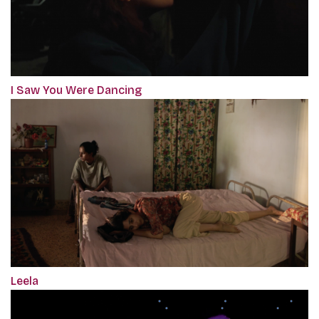
I Saw You Were Dancing
Leela