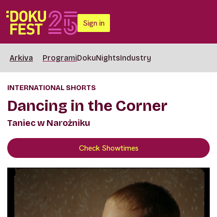
Sign in
Arkiva
Programi
DokuNights
Industry
INTERNATIONAL SHORTS
Dancing in the Corner
Taniec w Narożniku
Check Showtimes