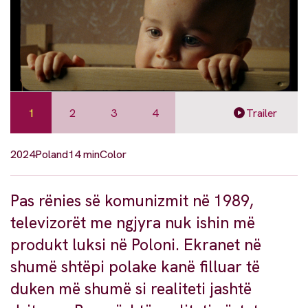
1
2
3
4
Trailer
2024
Poland
14 min
Color
Pas rënies së komunizmit në 1989,
televizorët me ngjyra nuk ishin më
produkt luksi në Poloni. Ekranet në
shumë shtëpi polake kanë filluar të
duken më shumë si realiteti jashtë