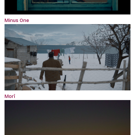
Minus One
Morî