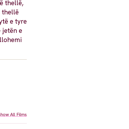
ë thellë,
 thellë
të e tyre
 jetën e
ellohemi
how All Films