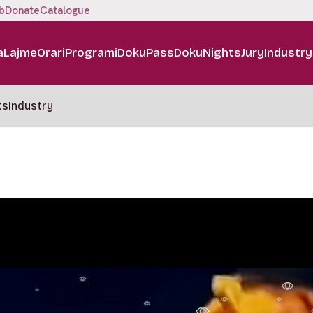
b
Donate
Catalogue
a
Lajme
Orari
Programi
DokuPass
DokuNights
Jury
Industry
ts
Industry