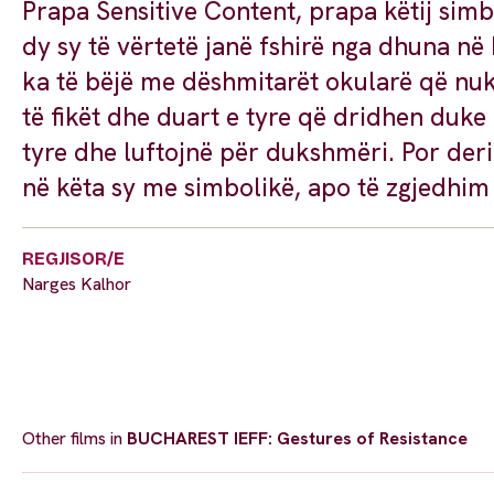
Prapa Sensitive Content, prapa këtij simbo
dy sy të vërtetë janë fshirë nga dhuna në
ka të bëjë me dëshmitarët okularë që nuk 
të fikët dhe duart e tyre që dridhen duke 
tyre dhe luftojnë për dukshmëri. Por der
në këta sy me simbolikë, apo të zgjedhim
REGJISOR/E
Narges Kalhor
Other films in
BUCHAREST IEFF: Gestures of Resistance