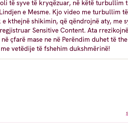
li të syve të kryqëzuar, në këtë turbullim t
 Lindjen e Mesme. Kjo video me turbullim të
e kthejnë shikimin, që qëndrojnë aty, me sy
regjistruar Sensitive Content. Ata rrezikojnë
i në çfarë mase ne në Perëndim duhet të th
 me vetëdije të fshehim dukshmërinë!
S