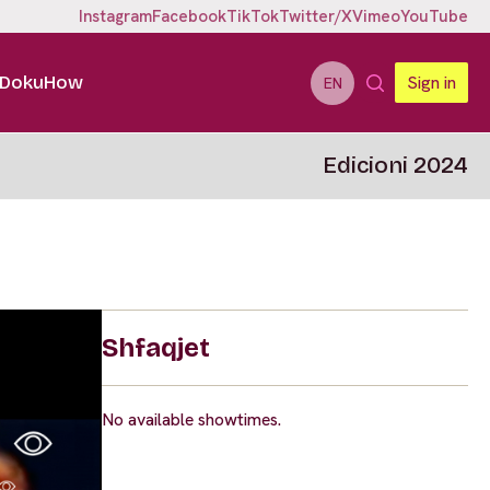
Instagram
Facebook
TikTok
Twitter/X
Vimeo
YouTube
DokuHow
Sign in
EN
Edicioni 2024
Shfaqjet
No available showtimes.