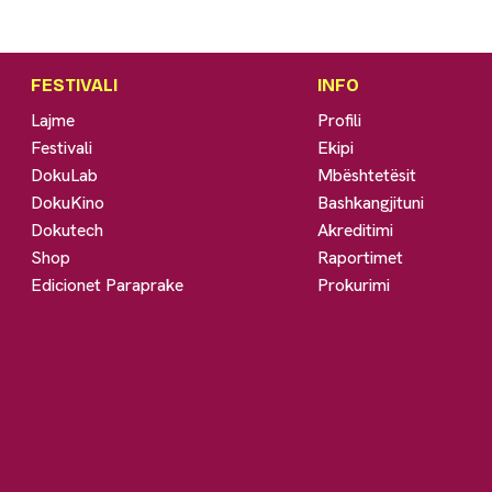
FESTIVALI
INFO
Lajme
Profili
Festivali
Ekipi
DokuLab
Mbështetësit
DokuKino
Bashkangjituni
Dokutech
Akreditimi
Shop
Raportimet
Edicionet Paraprake
Prokurimi