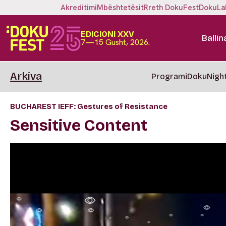
Akreditimi
Mbështetësit
Rreth DokuFest
DokuLa
EDICIONI XXV
Ballin
7—15 Gusht, 2026.
Arkiva
Programi
DokuNigh
BUCHAREST IEFF: Gestures of Resistance
Sensitive Content