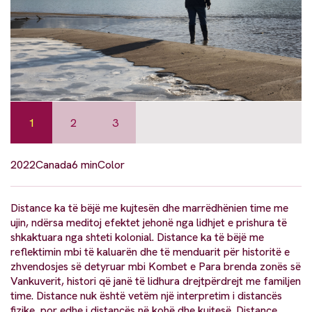
1
2
3
2022
Canada
6 min
Color
Distance ka të bëjë me kujtesën dhe marrëdhënien time me
ujin, ndërsa meditoj efektet jehonë nga lidhjet e prishura të
shkaktuara nga shteti kolonial. Distance ka të bëjë me
reflektimin mbi të kaluarën dhe të menduarit për historitë e
zhvendosjes së detyruar mbi Kombet e Para brenda zonës së
Vankuverit, histori që janë të lidhura drejtpërdrejt me familjen
time. Distance nuk është vetëm një interpretim i distancës
fizike, por edhe i distancës në kohë dhe kujtesë. Distance