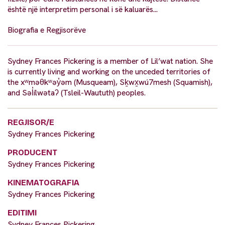
është një interpretim personal i së kaluarës...
Biografia e Regjisorëve
Sydney Frances Pickering is a member of Lil’wat nation. She
is currently living and working on the unceded territories of
the xʷməθkʷəy̓əm (Musqueam), Sḵwx̱wú7mesh (Squamish),
and Səl̓ílwətaʔ (Tsleil-Waututh) peoples.
REGJISOR/E
Sydney Frances Pickering
PRODUCENT
Sydney Frances Pickering
KINEMATOGRAFIA
Sydney Frances Pickering
EDITIMI
Sydney Frances Pickering