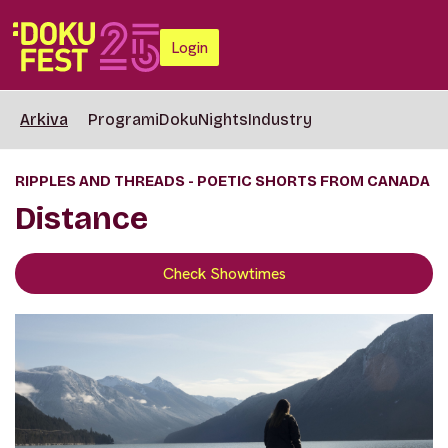
Login
Arkiva
Programi
DokuNights
Industry
RIPPLES AND THREADS - POETIC SHORTS FROM CANADA
Distance
Check Showtimes