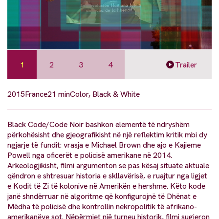
1
2
3
4
Trailer
2015
France
21 min
Color, Black & White
Black Code/Code Noir bashkon elementë të ndryshëm
përkohësisht dhe gjeografikisht në një reflektim kritik mbi dy
ngjarje të fundit: vrasja e Michael Brown dhe ajo e Kajieme
Powell nga oficerët e policisë amerikane në 2014.
Arkeologjikisht, filmi argumenton se pas kësaj situate aktuale
qëndron e shtresuar historia e skllavërisë, e ruajtur nga ligjet
e Kodit të Zi të kolonive në Amerikën e hershme. Këto kode
janë shndërruar në algoritme që konfigurojnë të Dhënat e
Mëdha të policisë dhe kontrollin nekropolitik të afrikano-
amerikanëve sot. Nëpërmjet një turneu historik, filmi sugjeron