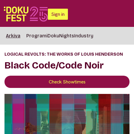
Sign in
Arkiva
Programi
DokuNights
Industry
LOGICAL REVOLTS: THE WORKS OF LOUIS HENDERSON
Black Code/Code Noir
Check Showtimes