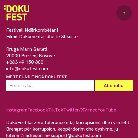
↑
Festivali Ndërkombëtar i
Filmit Dokumentar dhe të Shkurtë
Rruga Marin Barleti
20000 Prizren, Kosovë
+383 49 150 800
info@dokufest.com
MË TË FUNDIT NGA DOKUFEST
Instagram
Facebook
TikTok
Twitter/X
Vimeo
YouTube
DokuFest ka zero tolerancë ndaj korrupsionit dhe ryshfetit.
Brengat për korrupsion, keqpërdorim dhe dyshime, ju
lutemi t’i adresoni në
support@dokufest.com