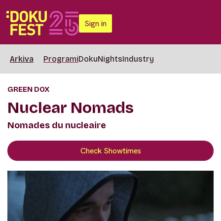
Sign in
Arkiva
Programi
DokuNights
Industry
GREEN DOX
Nuclear Nomads
Nomades du nucleaire
Check Showtimes