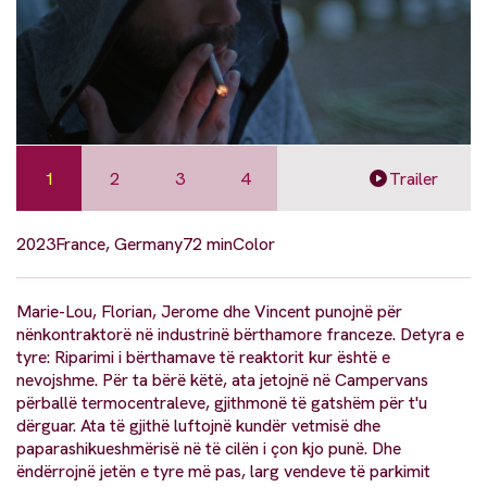
1
2
3
4
Trailer
2023
France, Germany
72 min
Color
Marie-Lou, Florian, Jerome dhe Vincent punojnë për
nënkontraktorë në industrinë bërthamore franceze. Detyra e
tyre: Riparimi i bërthamave të reaktorit kur është e
nevojshme. Për ta bërë këtë, ata jetojnë në Campervans
përballë termocentraleve, gjithmonë të gatshëm për t'u
dërguar. Ata të gjithë luftojnë kundër vetmisë dhe
paparashikueshmërisë në të cilën i çon kjo punë. Dhe
ëndërrojnë jetën e tyre më pas, larg vendeve të parkimit