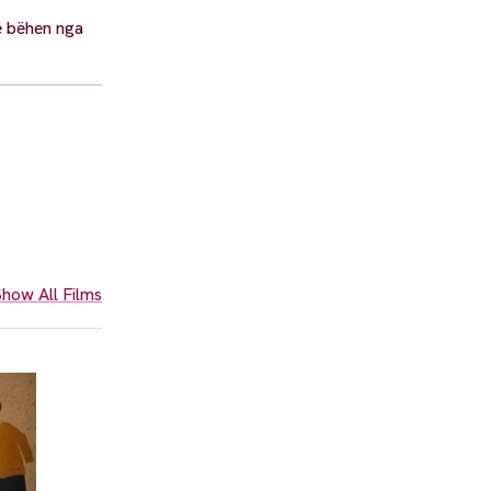
të bëhen nga
how All Films