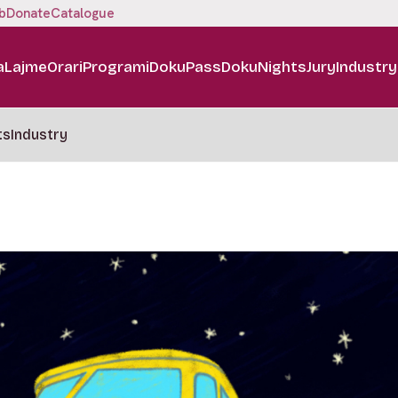
b
Donate
Catalogue
a
Lajme
Orari
Programi
DokuPass
DokuNights
Jury
Industry
ts
Industry