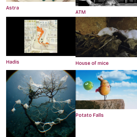
Astra
ATM
Hadis
House of mice
Potato Falls