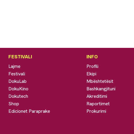
FESTIVALI
INFO
Lajme
Profili
Festivali
Ekipi
DokuLab
Mbështetësit
DokuKino
Bashkangjituni
Dokutech
Akreditimi
Shop
Raportimet
Edicionet Paraprake
Prokurimi