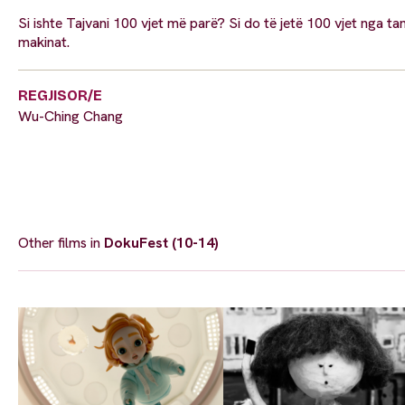
Si ishte Tajvani 100 vjet më parë? Si do të jetë 100 vjet nga 
makinat.
REGJISOR/E
Wu-Ching Chang
Other films in
DokuFest (10-14)