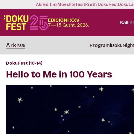
Akreditimi
Mbështetësit
Rreth DokuFest
DokuLa
EDICIONI XXV
Ballin
7—15 Gusht, 2026.
Arkiva
Programi
DokuNigh
DokuFest (10-14)
Hello to Me in 100 Years