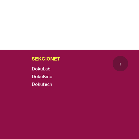
SEKCIONET
↑
DokuLab
DokuKino
Dokutech