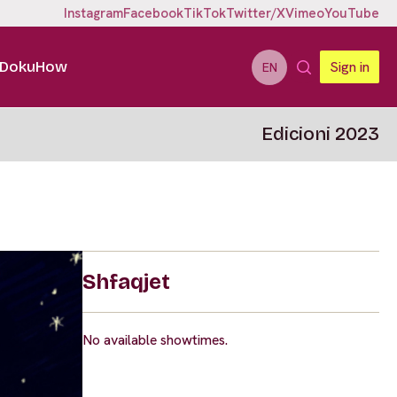
Instagram
Facebook
TikTok
Twitter/X
Vimeo
YouTube
DokuHow
Sign in
EN
Edicioni 2023
Shfaqjet
No available showtimes.