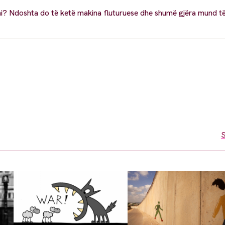
tani? Ndoshta do të ketë makina fluturuese dhe shumë gjëra mund 
S