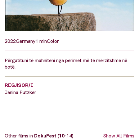
2022
Germany
1 min
Color
Përgatituni të mahniteni nga perimet më të mërzitshme në
botë.
REGJISOR/E
Janina Putzker
Other films in
DokuFest (10-14)
Show All Films