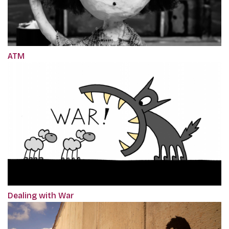
ATM
Dealing with War