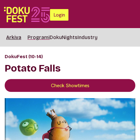
Login
Arkiva
Programi
DokuNights
Industry
DokuFest (10-14)
Potato Falls
Check Showtimes