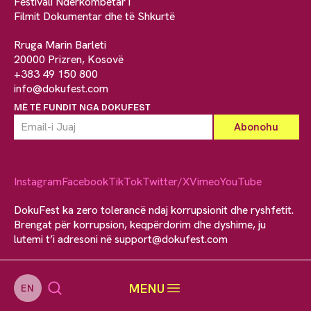
Festivali Ndërkombëtar i
Filmit Dokumentar dhe të Shkurtë
Rruga Marin Barleti
20000 Prizren, Kosovë
+383 49 150 800
info@dokufest.com
MË TË FUNDIT NGA DOKUFEST
Instagram
Facebook
TikTok
Twitter/X
Vimeo
YouTube
DokuFest ka zero tolerancë ndaj korrupsionit dhe ryshfetit.
Brengat për korrupsion, keqpërdorim dhe dyshime, ju
lutemi t’i adresoni në
support@dokufest.com
MENU
EN