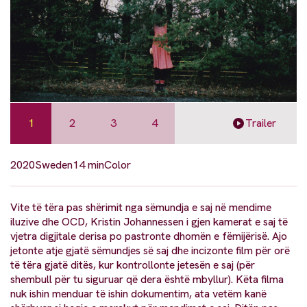
1
2
3
4
Trailer
2020
Sweden
14 min
Color
Vite të tëra pas shërimit nga sëmundja e saj në mendime
iluzive dhe OCD, Kristin Johannessen i gjen kamerat e saj të
vjetra digjitale derisa po pastronte dhomën e fëmijërisë. Ajo
jetonte atje gjatë sëmundjes së saj dhe incizonte film për orë
të tëra gjatë ditës, kur kontrollonte jetesën e saj (për
shembull për tu siguruar që dera është mbyllur). Këta filma
nuk ishin menduar të ishin dokumentim, ata vetëm kanë