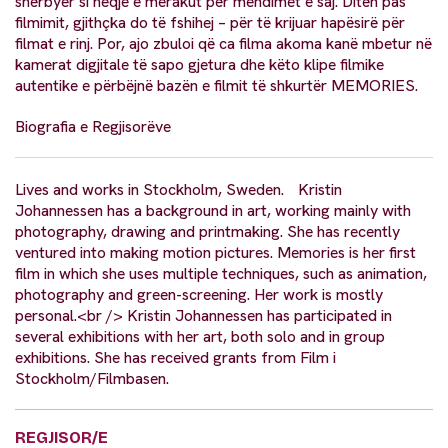
shërbyer si heqje e merakut për mendimet e saj. Ditën pas
filmimit, gjithçka do të fshihej – për të krijuar hapësirë për
filmat e rinj. Por, ajo zbuloi që ca filma akoma kanë mbetur në
kamerat digjitale të sapo gjetura dhe këto klipe filmike
autentike e përbëjnë bazën e filmit të shkurtër MEMORIES.
Biografia e Regjisorëve
Lives and works in Stockholm, Sweden. Kristin
Johannessen has a background in art, working mainly with
photography, drawing and printmaking. She has recently
ventured into making motion pictures. Memories is her first
film in which she uses multiple techniques, such as animation,
photography and green-screening. Her work is mostly
personal.<br /> Kristin Johannessen has participated in
several exhibitions with her art, both solo and in group
exhibitions. She has received grants from Film i
Stockholm/Filmbasen.
REGJISOR/E