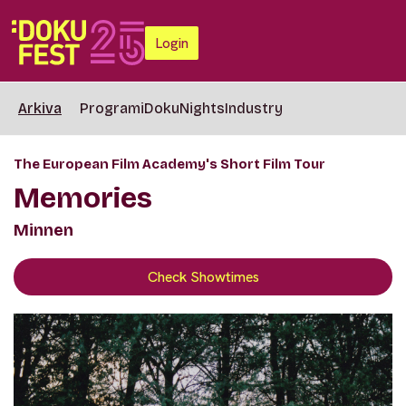
Login
Arkiva
Programi
DokuNights
Industry
The European Film Academy's Short Film Tour
Memories
Minnen
Check Showtimes