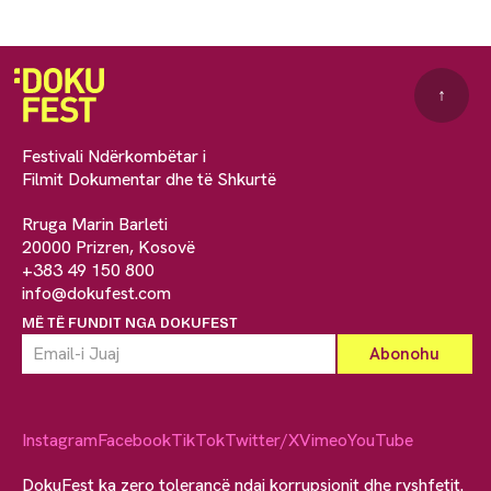
↑
Festivali Ndërkombëtar i
Filmit Dokumentar dhe të Shkurtë
Rruga Marin Barleti
20000 Prizren, Kosovë
+383 49 150 800
info@dokufest.com
MË TË FUNDIT NGA DOKUFEST
Instagram
Facebook
TikTok
Twitter/X
Vimeo
YouTube
DokuFest ka zero tolerancë ndaj korrupsionit dhe ryshfetit.