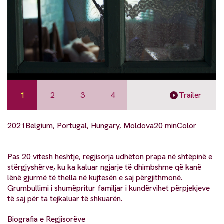
1
2
3
4
Trailer
2021
Belgium, Portugal, Hungary, Moldova
20 min
Color
Pas 20 vitesh heshtje, regjisorja udhëton prapa në shtëpinë e
stërgjyshërve, ku ka kaluar ngjarje të dhimbshme që kanë
lënë gjurmë të thella në kujtesën e saj përgjithmonë.
Grumbullimi i shumëpritur familjar i kundërvihet përpjekjeve
të saj për ta tejkaluar të shkuarën.
Biografia e Regjisorëve