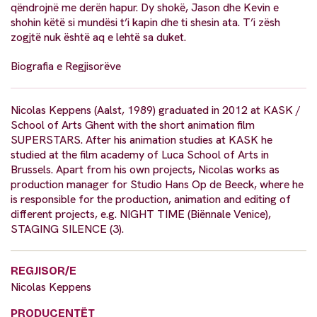
qëndrojnë me derën hapur. Dy shokë, Jason dhe Kevin e
shohin këtë si mundësi t’i kapin dhe ti shesin ata. T’i zësh
zogjtë nuk është aq e lehtë sa duket.
Biografia e Regjisorëve
Nicolas Keppens (Aalst, 1989) graduated in 2012 at KASK /
School of Arts Ghent with the short animation film
SUPERSTARS. After his animation studies at KASK he
studied at the film academy of Luca School of Arts in
Brussels. Apart from his own projects, Nicolas works as
production manager for Studio Hans Op de Beeck, where he
is responsible for the production, animation and editing of
different projects, e.g. NIGHT TIME (Biënnale Venice),
STAGING SILENCE (3).
REGJISOR/E
Nicolas Keppens
PRODUCENTËT