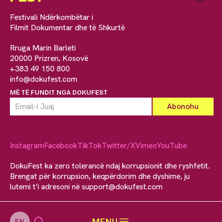
Festivali Ndërkombëtar i
Filmit Dokumentar dhe të Shkurtë
Rruga Marin Barleti
20000 Prizren, Kosovë
+383 49 150 800
info@dokufest.com
MË TË FUNDIT NGA DOKUFEST
Instagram
Facebook
TikTok
Twitter/X
Vimeo
YouTube
DokuFest ka zero tolerancë ndaj korrupsionit dhe ryshfetit.
Brengat për korrupsion, keqpërdorim dhe dyshime, ju
lutemi t’i adresoni në
support@dokufest.com
MENU
EN