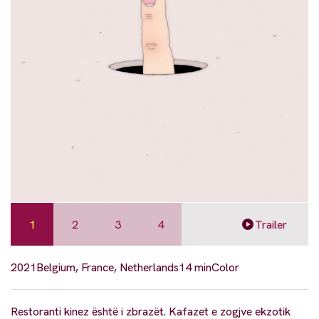
1
2
3
4
Trailer
2021
Belgium, France, Netherlands
14 min
Color
Restoranti kinez është i zbrazët. Kafazet e zogjve ekzotik