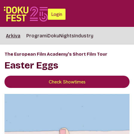
Login
Arkiva
Programi
DokuNights
Industry
The European Film Academy's Short Film Tour
Easter Eggs
Check Showtimes