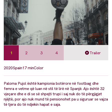
1
2
3
4
Trailer
2020
Spain
17 min
Color
Paloma Pujol është kampionia botërore në footbag dhe
femra e vetme që luan në stil të lirë në Spanjë. Ajo është 32
vjeçare dhe e di se së shpejti trupi i saj nuk do të përgjigjet
njëjtë, por ajo nuk mund të pensionohet pa u siguruar se vajza
të tjera do të ndjekin hapat e saja.