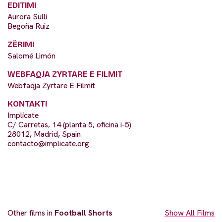
EDITIMI
Aurora Sulli
Begoña Ruiz
ZËRIMI
Salomé Limón
WEBFAQJA ZYRTARE E FILMIT
Webfaqja Zyrtare E Filmit
KONTAKTI
Implícate
C/ Carretas, 14 (planta 5, oficina i-5)
28012, Madrid, Spain
contacto@implicate.org
Other films in
Football Shorts
Show All Films