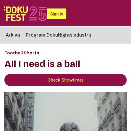
Sign in
Arkiva
Programi
DokuNights
Industry
Football Shorts
All I need is a ball
Check Showtimes