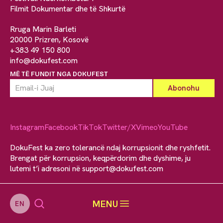
Filmit Dokumentar dhe të Shkurtë
Rruga Marin Barleti
20000 Prizren, Kosovë
+383 49 150 800
info@dokufest.com
MË TË FUNDIT NGA DOKUFEST
Instagram
Facebook
TikTok
Twitter/X
Vimeo
YouTube
DokuFest ka zero tolerancë ndaj korrupsionit dhe ryshfetit.
Brengat për korrupsion, keqpërdorim dhe dyshime, ju
lutemi t’i adresoni në
support@dokufest.com
MENU
EN