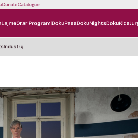
b
Donate
Catalogue
a
Lajme
Orari
Programi
DokuPass
DokuNights
DokuKids
Jur
ts
Industry