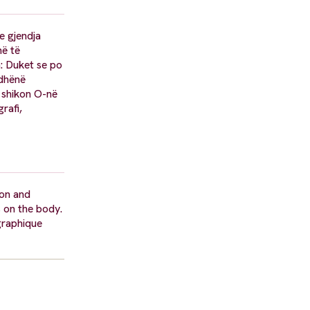
he gjendja
në të
a: Duket se po
 dhënë
e shikon O-në
rafi,
ion and
s on the body.
graphique