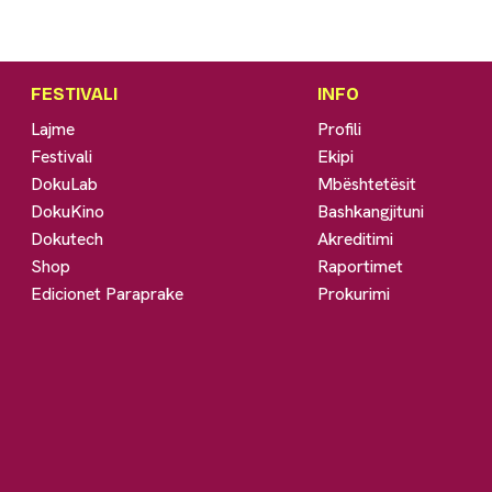
FESTIVALI
INFO
Lajme
Profili
Festivali
Ekipi
DokuLab
Mbështetësit
DokuKino
Bashkangjituni
Dokutech
Akreditimi
Shop
Raportimet
Edicionet Paraprake
Prokurimi