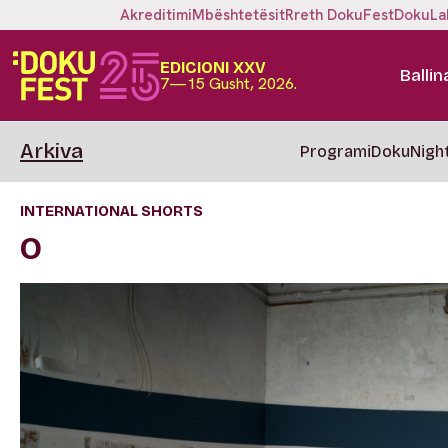
Akreditimi
Mbështetësit
Rreth DokuFest
DokuLa
EDICIONI XXV
Ballin
7—15 Gusht, 2026.
Arkiva
Programi
DokuNigh
INTERNATIONAL SHORTS
O