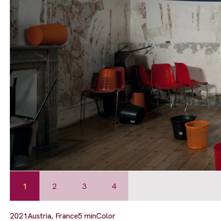
1
2
3
4
2021
Austria, France
5 min
Color