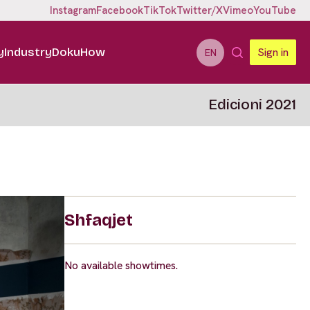
Instagram
Facebook
TikTok
Twitter/X
Vimeo
YouTube
y
Industry
DokuHow
Sign in
EN
Edicioni 2021
Shfaqjet
No available showtimes.