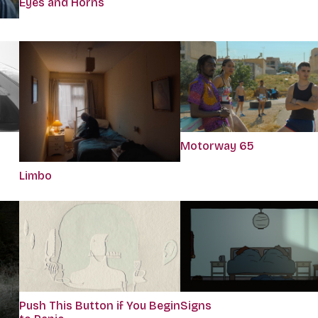
Eyes and Horns
Motorway 65
Limbo
Push This Button if You Begin
Signs