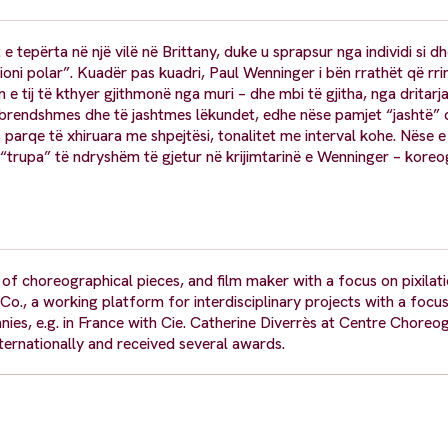
e tepërta në një vilë në Brittany, duke u sprapsur nga individi si d
cioni polar”. Kuadër pas kuadri, Paul Wenninger i bën rrathët që rri
ën e tij të kthyer gjithmonë nga muri – dhe mbi të gjitha, nga dritarj
ë brendshmes dhe të jashtmes lëkundet, edhe nëse pamjet “jashtë”
 parqe të xhiruara me shpejtësi, tonalitet me interval kohe. Nëse 
at “trupa” të ndryshëm të gjetur në krijimtarinë e Wenninger – koreog
of choreographical pieces, and film maker with a focus on pixilat
 Co., a working platform for interdisciplinary projects with a focu
es, e.g. in France with Cie. Catherine Diverrès at Centre Choreo
ernationally and received several awards.