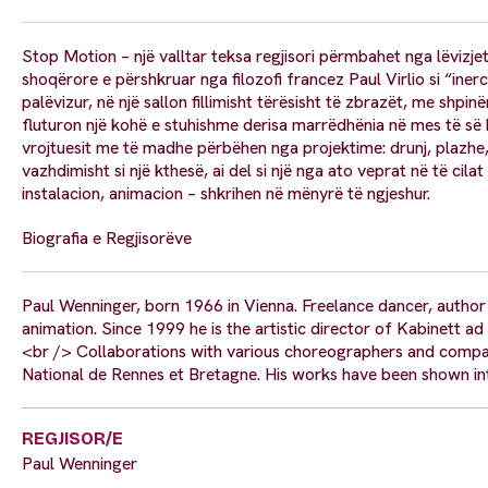
Stop Motion – një valltar teksa regjisori përmbahet nga lëvizjet 
shoqërore e përshkruar nga filozofi francez Paul Virlio si “iner
palëvizur, në një sallon fillimisht tërësisht të zbrazët, me shpin
fluturon një kohë e stuhishme derisa marrëdhënia në mes të s
vrojtuesit me të madhe përbëhen nga projektime: drunj, plazhe,
vazhdimisht si një kthesë, ai del si një nga ato veprat në të cil
instalacion, animacion – shkrihen në mënyrë të ngjeshur.
Biografia e Regjisorëve
Paul Wenninger, born 1966 in Vienna. Freelance dancer, author 
animation. Since 1999 he is the artistic director of Kabinett ad
<br /> Collaborations with various choreographers and compani
National de Rennes et Bretagne. His works have been shown int
REGJISOR/E
Paul Wenninger