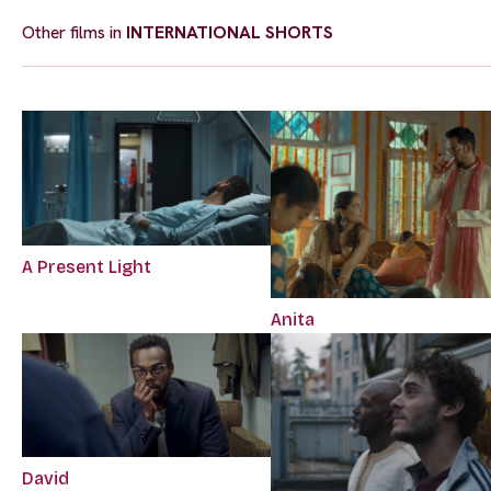
Other films in
INTERNATIONAL SHORTS
A Present Light
Anita
David