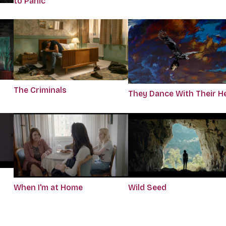
to Panic
The Criminals
They Dance With Their H
When I'm at Home
Wild Seed