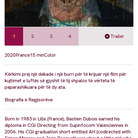
1
2
3
4
Trailer
2020
France
15 min
Color
Kërkimi prej një dekade i një burri për të krijuar një film për
kujtimet e luftës së gjyshit të tij shpalos të vërteta të
paparashikuara për të dy ata.
Biografia e Regjisorëve
Born in 1983 in Lille (France), Bastien Dubois earned his
diploma in CGI Directing from Supinfocom Valenciennes in
2006. His CGI graduation short entitled AH (codirected with