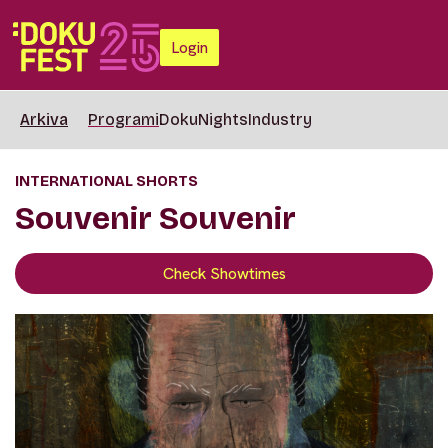
Login
Arkiva
Programi
DokuNights
Industry
INTERNATIONAL SHORTS
Souvenir Souvenir
Check Showtimes