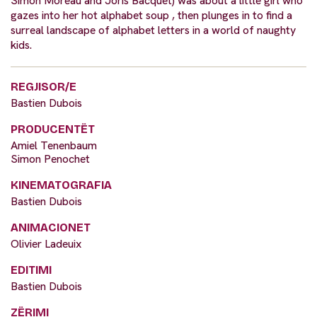
Simon Moreau and Joris Bacquet) was about a little girl who
gazes into her hot alphabet soup , then plunges in to find a
surreal landscape of alphabet letters in a world of naughty
kids.
REGJISOR/E
Bastien Dubois
PRODUCENTËT
Amiel Tenenbaum
Simon Penochet
KINEMATOGRAFIA
Bastien Dubois
ANIMACIONET
Olivier Ladeuix
EDITIMI
Bastien Dubois
ZËRIMI