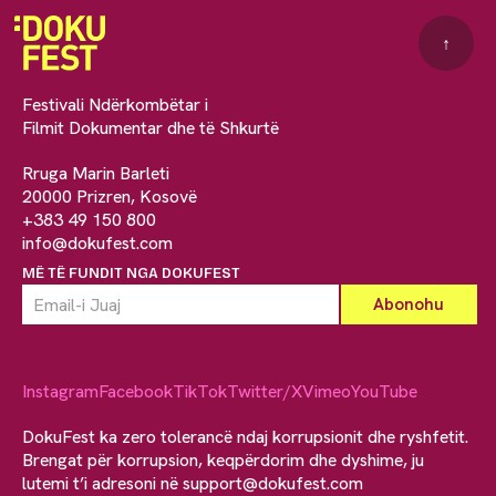
↑
Festivali Ndërkombëtar i
Filmit Dokumentar dhe të Shkurtë
Rruga Marin Barleti
20000 Prizren, Kosovë
+383 49 150 800
info@dokufest.com
MË TË FUNDIT NGA DOKUFEST
Instagram
Facebook
TikTok
Twitter/X
Vimeo
YouTube
DokuFest ka zero tolerancë ndaj korrupsionit dhe ryshfetit.
Brengat për korrupsion, keqpërdorim dhe dyshime, ju
lutemi t’i adresoni në
support@dokufest.com