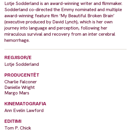
Lotje Sodderland is an award-winning writer and filmmaker.
Sodderland co-directed the Emmy nominated and multiple
award-winning feature film ‘My Beautiful Broken Brain’
(executive produced by David Lynch), which is her own
journey into language and perception, following her
miraculous survival and recovery from an inter cerebral
hemorrhage.
REGJISOR/E
Lotje Sodderland
PRODUCENTËT
Charlie Falconer
Danielle Wright
Margo Mars
KINEMATOGRAFIA
Ann Evelin Lawford
EDITIMI
Tom P. Chick