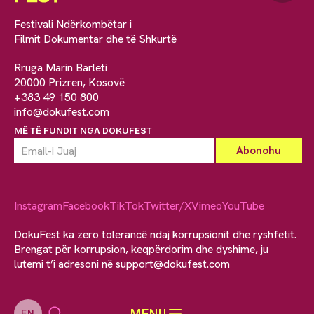
Festivali Ndërkombëtar i
Filmit Dokumentar dhe të Shkurtë
Rruga Marin Barleti
20000 Prizren, Kosovë
+383 49 150 800
info@dokufest.com
MË TË FUNDIT NGA DOKUFEST
Instagram
Facebook
TikTok
Twitter/X
Vimeo
YouTube
DokuFest ka zero tolerancë ndaj korrupsionit dhe ryshfetit.
Brengat për korrupsion, keqpërdorim dhe dyshime, ju
lutemi t’i adresoni në
support@dokufest.com
MENU
EN