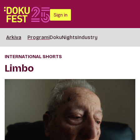
Sign in
Arkiva
Programi
DokuNights
Industry
INTERNATIONAL SHORTS
Limbo