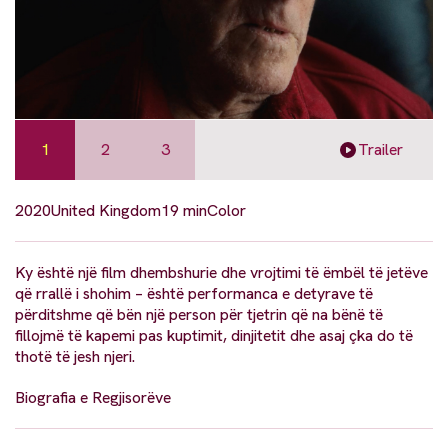
1
2
3
Trailer
2020
United Kingdom
19 min
Color
Ky është një film dhembshurie dhe vrojtimi të ëmbël të jetëve
që rrallë i shohim – është performanca e detyrave të
përditshme që bën një person për tjetrin që na bënë të
fillojmë të kapemi pas kuptimit, dinjitetit dhe asaj çka do të
thotë të jesh njeri.
Biografia e Regjisorëve