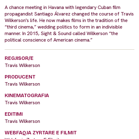
A chance meeting in Havana with legendary Cuban film
propagandist Santiago Álvarez changed the course of Travis
Wilkerson's life. He now makes films in the tradition of the
“third cinema,” wedding politics to form in an indivisible
manner. In 2015, Sight & Sound called Wilkerson “the
political conscience of American cinema.”
REGJISOR/E
Travis Wilkerson
PRODUCENT
Travis Wilkerson
KINEMATOGRAFIA
Travis Wilkerson
EDITIMI
Travis Wilkerson
WEBFAQJA ZYRTARE E FILMIT