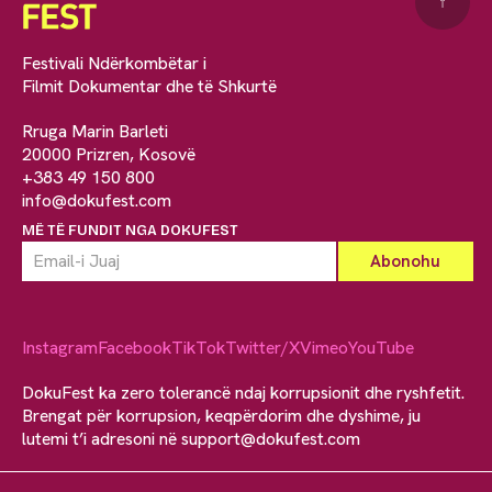
↑
Festivali Ndërkombëtar i
Filmit Dokumentar dhe të Shkurtë
Rruga Marin Barleti
20000 Prizren, Kosovë
+383 49 150 800
info@dokufest.com
MË TË FUNDIT NGA DOKUFEST
Instagram
Facebook
TikTok
Twitter/X
Vimeo
YouTube
DokuFest ka zero tolerancë ndaj korrupsionit dhe ryshfetit.
Brengat për korrupsion, keqpërdorim dhe dyshime, ju
lutemi t’i adresoni në
support@dokufest.com