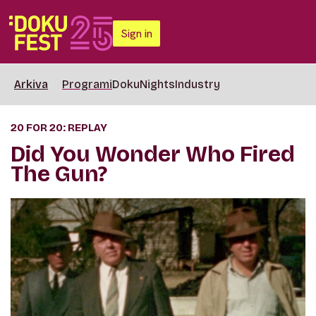
Sign in
Arkiva
Programi
DokuNights
Industry
20 FOR 20: REPLAY
Did You Wonder Who Fired
The Gun?