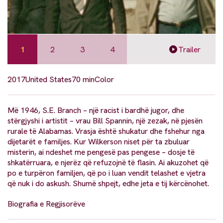
1
2
3
4
Trailer
2017
United States
70 min
Color
Më 1946, S.E. Branch – një racist i bardhë jugor, dhe
stërgjyshi i artistit – vrau Bill Spannin, një zezak, në pjesën
rurale të Alabamas. Vrasja është shukatur dhe fshehur nga
dijetarët e familjes. Kur Wilkerson niset për ta zbuluar
misterin, ai ndeshet me pengesë pas pengese – dosje të
shkatërruara, e njerëz që refuzojnë të flasin. Ai akuzohet që
po e turpëron familjen, që po i luan vendit telashet e vjetra
që nuk i do askush. Shumë shpejt, edhe jeta e tij kërcënohet.
Biografia e Regjisorëve