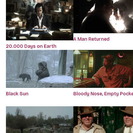
A Man Returned
20.000 Days on Earth
Bloody Nose, Empty Pock
Black Sun