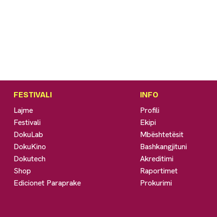
FESTIVALI
INFO
Lajme
Profili
Festivali
Ekipi
DokuLab
Mbështetësit
DokuKino
Bashkangjituni
Dokutech
Akreditimi
Shop
Raportimet
Edicionet Paraprake
Prokurimi