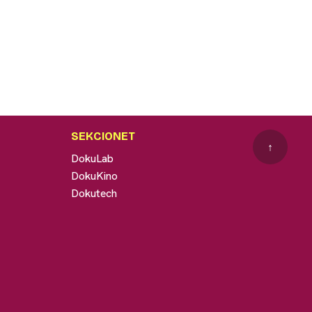
SEKCIONET
↑
DokuLab
DokuKino
Dokutech