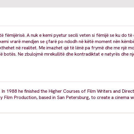
 fëmijërisë. A nuk e kemi pyetur secili veten si fëmijë se ku do të 
e kemi vrarë mendjen se çfarë po ndodh në këtë moment nën këmb
të kthehet në realitet. Me imazhet që të lënë pa frymë dhe me një m
ë botës. Ne zbulojmë mrekullitë dhe kontradiktat e natyrës dhe n
In 1988 he finished the Higher Courses of Film Writers and Direct
Film Production, based in San Petersburg, to create a cinema wi