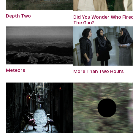
Depth Two
Did You Wonder Who Fire
The Gun?
Meteors
More Than Two Hours