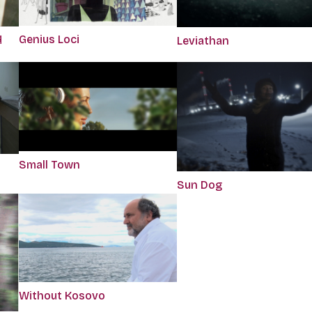
Genius Loci
d
Leviathan
Small Town
Sun Dog
Without Kosovo