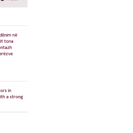
dilnim në
ët tona
ontazh
jerëzve
ors in
th a strong