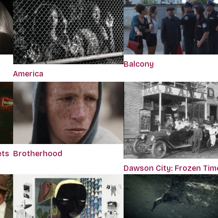
Balcony
America
ets
Brotherhood
Dawson City: Frozen Tim