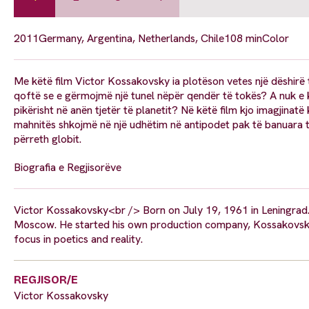
2011
Germany, Argentina, Netherlands, Chile
108 min
Color
Me këtë film Victor Kossakovsky ia plotëson vetes një dëshirë të
qoftë se e gërmojmë një tunel nëpër qendër të tokës? A nuk 
pikërisht në anën tjetër të planetit? Në këtë film kjo imagjina
mahnitës shkojmë në një udhëtim në antipodet pak të banuara t
përreth globit.
Biografia e Regjisorëve
Victor Kossakovsky<br /> Born on July 19, 1961 in Leningrad. 
Moscow. He started his own production company, Kossakovsky 
focus in poetics and reality.
REGJISOR/E
Victor Kossakovsky