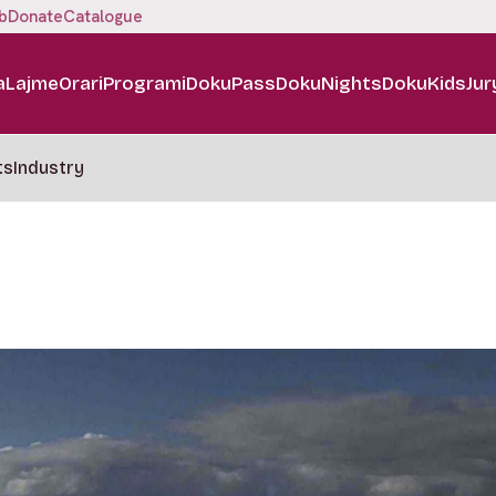
b
Donate
Catalogue
a
Lajme
Orari
Programi
DokuPass
DokuNights
DokuKids
Jur
ts
Industry