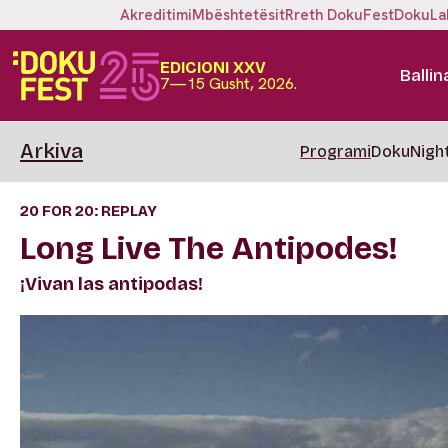
Akreditimi
Mbështetësit
Rreth DokuFest
DokuLa
EDICIONI XXV
Ballin
7—15 Gusht, 2026.
Arkiva
Programi
DokuNigh
20 FOR 20: REPLAY
Long Live The Antipodes!
¡Vivan las antipodas!