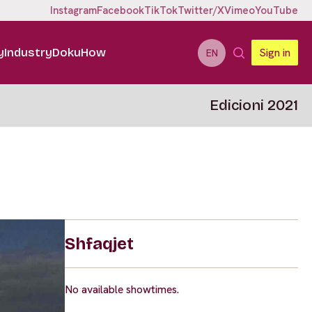
Instagram
Facebook
TikTok
Twitter/X
Vimeo
YouTube
y
Industry
DokuHow
Sign in
EN
Edicioni 2021
Shfaqjet
No available showtimes.