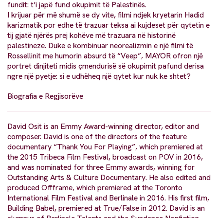
fundit: t’i japë fund okupimit të Palestinës.
I krijuar për më shumë se dy vite, filmi ndjek kryetarin Hadid
karizmatik por edhe të trazuar teksa ai kujdeset për qytetin e
tij gjatë njërës prej kohëve më trazuara në historinë
palestineze. Duke e kombinuar neorealizmin e një filmi të
Rossellinit me humorin absurd të “Veep”, MAYOR ofron një
portret dinjiteti midis çmendurisë së okupimit pafund derisa
ngre një pyetje: si e udhëheq një qytet kur nuk ke shtet?
Biografia e Regjisorëve
David Osit is an Emmy Award-winning director, editor and
composer. David is one of the directors of the feature
documentary “Thank You For Playing”, which premiered at
the 2015 Tribeca Film Festival, broadcast on POV in 2016,
and was nominated for three Emmy awards, winning for
Outstanding Arts & Culture Documentary. He also edited and
produced Offframe, which premiered at the Toronto
International Film Festival and Berlinale in 2016. His first film,
Building Babel, premiered at True/False in 2012. David is an