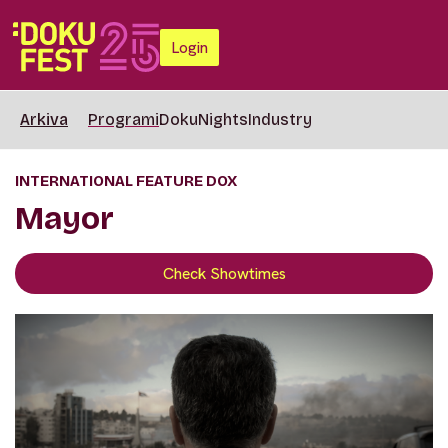
Login
Arkiva
Programi
DokuNights
Industry
INTERNATIONAL FEATURE DOX
Mayor
Check Showtimes