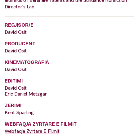
alumnus of Berlinale Talents and the Sundance Nonfiction
Director's Lab.
REGJISOR/E
David Osit
PRODUCENT
David Osit
KINEMATOGRAFIA
David Osit
EDITIMI
David Osit
Eric Daniel Metzgar
ZËRIMI
Kent Sparling
WEBFAQJA ZYRTARE E FILMIT
Webfaqja Zyrtare E Filmit