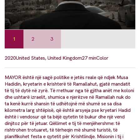
1
2
3
2020
United States, United Kingdom
27 min
Color
MAYOR është një sagë politike e jetës reale që ndjek Musa
Hadidin, kryetarin e krishterë të Ramallahut, gjatë mandatit
të tij të dytë në zyrë. Të rrethuar nga të gjitha anët me koloni
dhe ushtarë izraelit, shumica e njerëzve në Ramallah nuk do
ta kenë kurrë shansin të udhëtojnë më shumë se sa disa
kilometra larg shtëpisë, që është arsyeja pse kryetari Hadid
është i vendosur që ta bëjë qytetin të bukur dhe një vend
dinjitoz për të jetuar. Qëllimet e tij të menjëhershme: të
rishtrohen trotuaret, të tërheqin më shumë turistë, të
planifikohet festa e qytetit për Krishtlindje. Misionin i tij i