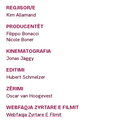
REGJISOR/E
Kim Allamand
PRODUCENTËT
Filippo Bonacci
Nicole Boner
KINEMATOGRAFIA
Jonas Jäggy
EDITIMI
Hubert Schmelzer
ZËRIMI
Oscar van Hoogevest
WEBFAQJA ZYRTARE E FILMIT
Webfaqja Zyrtare E Filmit