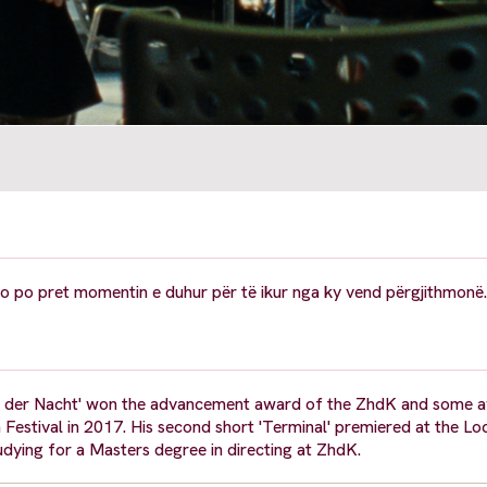
jo po pret momentin e duhur për të ikur nga ky vend përgjithmonë.
nder der Nacht' won the advancement award of the ZhdK and some 
 Festival in 2017. His second short 'Terminal' premiered at the Lo
udying for a Masters degree in directing at ZhdK.