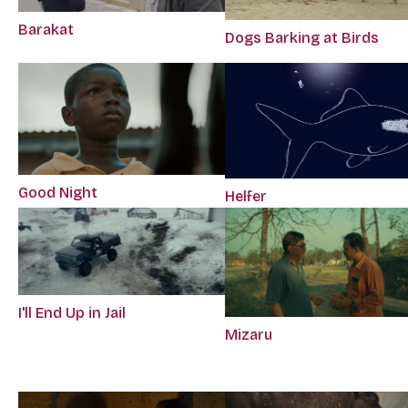
Barakat
Dogs Barking at Birds
Good Night
Helfer
I'll End Up in Jail
Mizaru