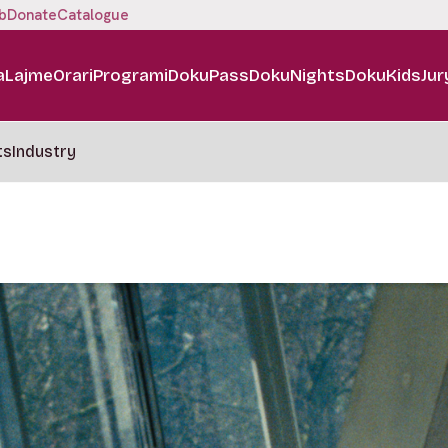
b
Donate
Catalogue
a
Lajme
Orari
Programi
DokuPass
DokuNights
DokuKids
Jur
ts
Industry