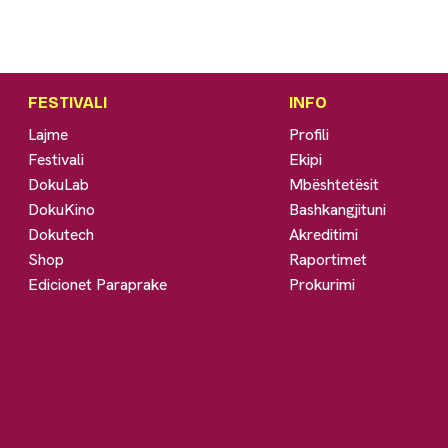
FESTIVALI
INFO
Lajme
Profili
Festivali
Ekipi
DokuLab
Mbështetësit
DokuKino
Bashkangjituni
Dokutech
Akreditimi
Shop
Raportimet
Edicionet Paraprake
Prokurimi