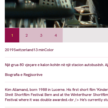
1
2
3
4
2019
Switzerland
13 min
Color
Një grua 80 vjeçare e kalon kohën në një stacion autobusësh. A
Biografia e Regjisorëve
Kim Allamand, born 1988 in Lucerne. His first short film 'Ki
Shnit Shortfilm Festival Bern and at the Winterthurer Shortfilm
Festival where it was double awarded.<br /> He's currently st