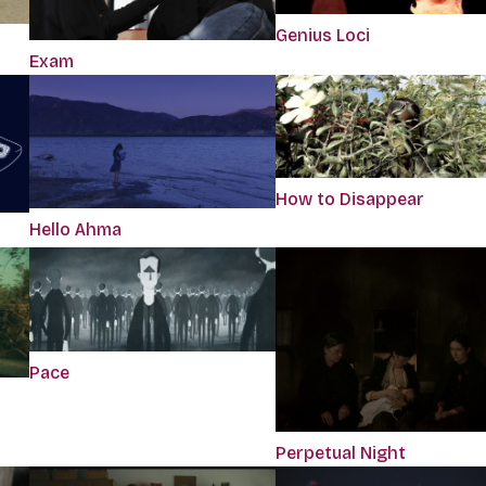
Genius Loci
Exam
How to Disappear
Hello Ahma
Pace
Perpetual Night