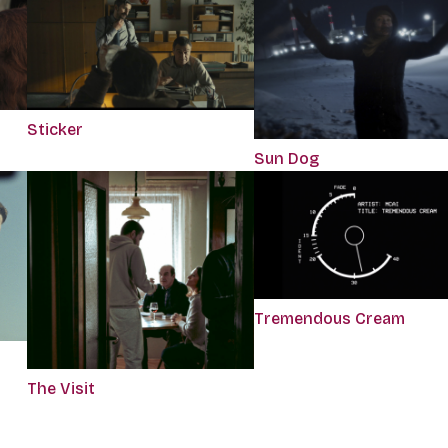
Sticker
Sun Dog
Tremendous Cream
The Visit