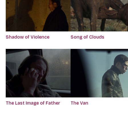
Song of Clouds
Shadow of Violence
The Last Image of Father
The Van