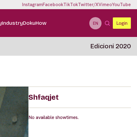
Instagram
Facebook
TikTok
Twitter/X
Vimeo
YouTube
y
Industry
DokuHow
Login
EN
Edicioni 2020
Shfaqjet
No available showtimes.