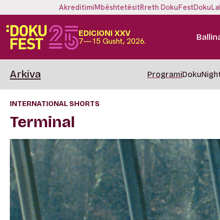
Akreditimi
Mbështetësit
Rreth DokuFest
DokuLa
EDICIONI XXV
Ballin
7—15 Gusht, 2026.
Arkiva
Programi
DokuNigh
INTERNATIONAL SHORTS
Terminal