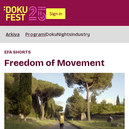
Sign in
Arkiva
Programi
DokuNights
Industry
EFA SHORTS
Freedom of Movement