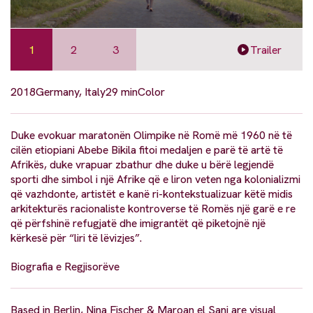
1
2
3
Trailer
2018
Germany, Italy
29 min
Color
Duke evokuar maratonën Olimpike në Romë më 1960 në të
cilën etiopiani Abebe Bikila fitoi medaljen e parë të artë të
Afrikës, duke vrapuar zbathur dhe duke u bërë legjendë
sporti dhe simbol i një Afrike që e liron veten nga kolonializmi
që vazhdonte, artistët e kanë ri-kontekstualizuar këtë midis
arkitekturës racionaliste kontroverse të Romës një garë e re
që përfshinë refugjatë dhe imigrantët që piketojnë një
kërkesë për “liri të lëvizjes”.
Biografia e Regjisorëve
Based in Berlin, Nina Fischer & Maroan el Sani are visual