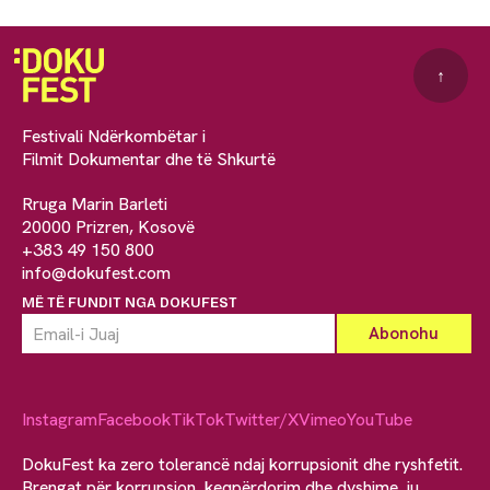
↑
Festivali Ndërkombëtar i
Filmit Dokumentar dhe të Shkurtë
Rruga Marin Barleti
20000 Prizren, Kosovë
+383 49 150 800
info@dokufest.com
MË TË FUNDIT NGA DOKUFEST
Instagram
Facebook
TikTok
Twitter/X
Vimeo
YouTube
DokuFest ka zero tolerancë ndaj korrupsionit dhe ryshfetit.
Brengat për korrupsion, keqpërdorim dhe dyshime, ju