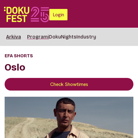
Login
Arkiva
Programi
DokuNights
Industry
EFA SHORTS
Oslo
Check Showtimes