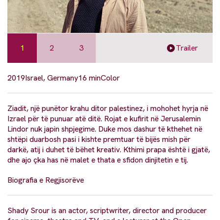
1
2
3
Trailer
2019
Israel, Germany
16 min
Color
Ziadit, një punëtor krahu ditor palestinez, i mohohet hyrja në
Izrael për të punuar atë ditë. Rojat e kufirit në Jerusalemin
Lindor nuk japin shpjegime. Duke mos dashur të kthehet në
shtëpi duarbosh pasi i kishte premtuar të bijës mish për
darkë, atij i duhet të bëhet kreativ. Kthimi prapa është i gjatë,
dhe ajo çka has në malet e thata e sfidon dinjitetin e tij.
Biografia e Regjisorëve
Shady Srour is an actor, scriptwriter, director and producer