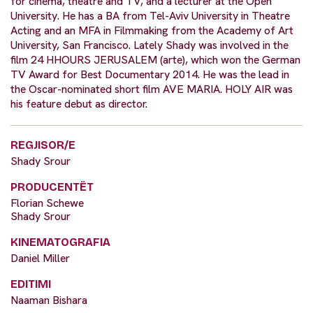
for cinema, theatre and TV, and a lecturer at the Open
University. He has a BA from Tel-Aviv University in Theatre
Acting and an MFA in Filmmaking from the Academy of Art
University, San Francisco. Lately Shady was involved in the
film 24 HHOURS JERUSALEM (arte), which won the German
TV Award for Best Documentary 2014. He was the lead in
the Oscar-nominated short film AVE MARIA. HOLY AIR was
his feature debut as director.
REGJISOR/E
Shady Srour
PRODUCENTËT
Florian Schewe
Shady Srour
KINEMATOGRAFIA
Daniel Miller
EDITIMI
Naaman Bishara