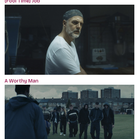
(Fool Time) Job
A Worthy Man