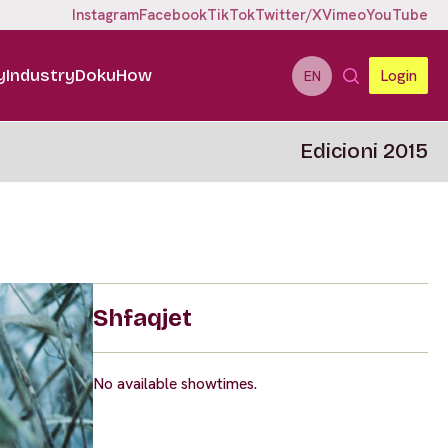
Instagram
Facebook
TikTok
Twitter/X
Vimeo
YouTube
y
Industry
DokuHow
Login
EN
Edicioni 2015
Shfaqjet
No available showtimes.