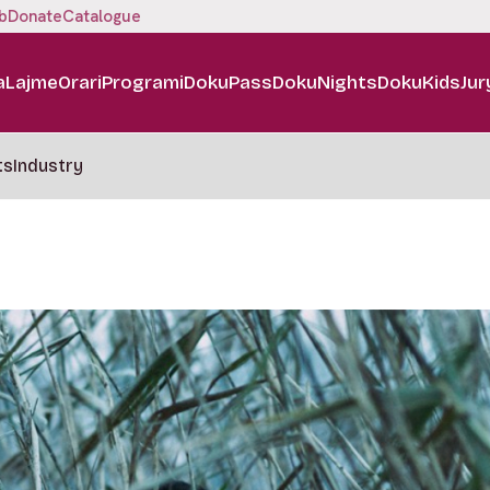
b
Donate
Catalogue
a
Lajme
Orari
Programi
DokuPass
DokuNights
DokuKids
Jur
ts
Industry