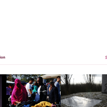
ion
S