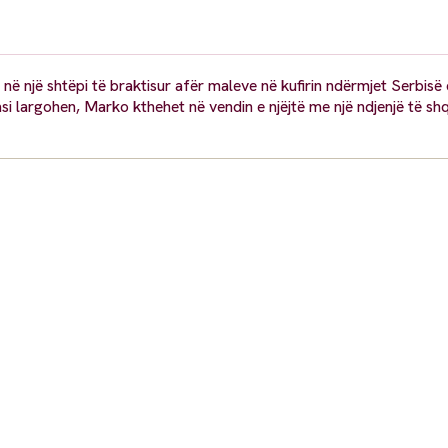
ë një shtëpi të braktisur afër maleve në kufirin ndërmjet Serbisë
si largohen, Marko kthehet në vendin e njëjtë me një ndjenjë të shq