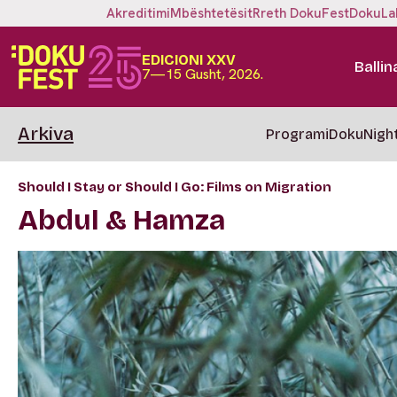
Akreditimi
Mbështetësit
Rreth DokuFest
DokuLa
EDICIONI XXV
Ballin
7—15 Gusht, 2026.
Arkiva
Programi
DokuNigh
Should I Stay or Should I Go: Films on Migration
Abdul & Hamza