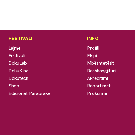
FESTIVALI
INFO
Lajme
Profili
Festivali
Ekipi
DokuLab
Mbështetësit
DokuKino
Bashkangjituni
Dokutech
Akreditimi
Shop
Raportimet
Edicionet Paraprake
Prokurimi