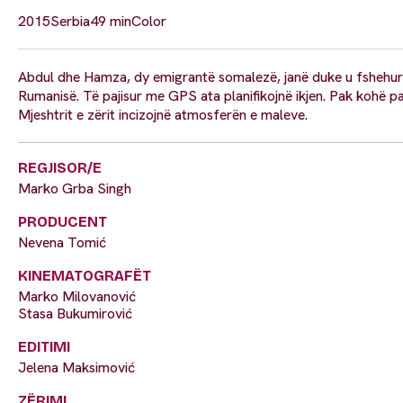
2015
Serbia
49 min
Color
Abdul dhe Hamza, dy emigrantë somalezë, janë duke u fshehur n
Rumanisë. Të pajisur me GPS ata planifikojnë ikjen. Pak kohë pa
Mjeshtrit e zërit incizojnë atmosferën e maleve.
REGJISOR/E
Marko Grba Singh
PRODUCENT
Nevena Tomić
KINEMATOGRAFËT
Marko Milovanović
Stasa Bukumirović
EDITIMI
Jelena Maksimović
ZËRIMI