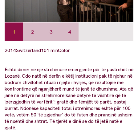
1
2
3
4
2014
Switzerland
101 min
Color
Është dimër në një strehimore emergjente për të pastrehët në
Lozanë. Cdo natë në derën e këtij institucioni pak të njohur në
bodrum zhvillohet rituali i njëjtë i hyrjes, që rezultojnë me
konfrontime që nganjëherë mund të jenë të dhunshme. Ata që
janë në detyrë në strehimore kanë detyrë të vështirë që të
'përzgjedhin të varfërit": gratë dhe fëmijët të parët, pastaj
burrat. Ndonëse kapaciteti total i strehimores është për 100
vetë, vetëm 50 'të zgjedhur' do të futen dhe pranojnë ushqim
të nxehtë dhe shtrat. Të tjerët e dinë se do të jetë natë e
gjatë.