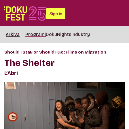
Sign in
Arkiva
Programi
DokuNights
Industry
Should I Stay or Should I Go: Films on Migration
The Shelter
L’Abri