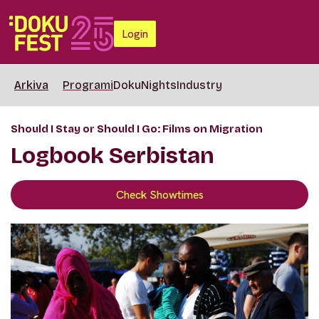
Login
Arkiva
Programi
DokuNights
Industry
Should I Stay or Should I Go: Films on Migration
Logbook Serbistan
Check Showtimes