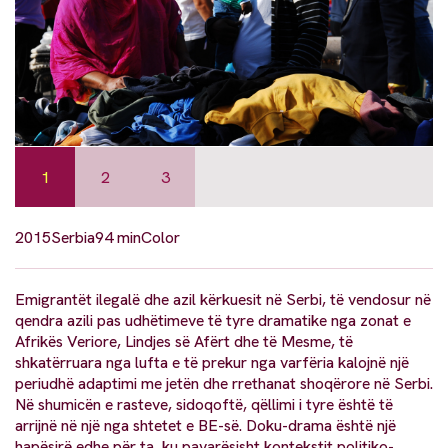
1
2
3
2015
Serbia
94 min
Color
Emigrantët ilegalë dhe azil kërkuesit në Serbi, të vendosur në
qendra azili pas udhëtimeve të tyre dramatike nga zonat e
Afrikës Veriore, Lindjes së Afërt dhe të Mesme, të
shkatërruara nga lufta e të prekur nga varfëria kalojnë një
periudhë adaptimi me jetën dhe rrethanat shoqërore në Serbi.
Në shumicën e rasteve, sidoqoftë, qëllimi i tyre është të
arrijnë në një nga shtetet e BE-së. Doku-drama është një
hapësirë edhe për ta, ku pavarësisht kontekstit politiko-