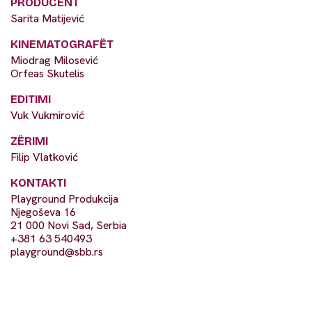
PRODUCENT
Sarita Matijević
KINEMATOGRAFËT
Miodrag Milosević
Orfeas Skutelis
EDITIMI
Vuk Vukmirović
ZËRIMI
Filip Vlatković
KONTAKTI
Playground Produkcija
Njegoševa 16
21 000 Novi Sad, Serbia
+381 63 540493
playground@sbb.rs