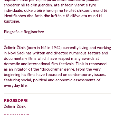
shoqëror në të cilin gjenden, ata shfaqin vlerat e tyre
individuale, duke u bërë heronj me të cilët shikuesit mund të
identifikohen dhe fatin dhe luftën e të cilëve ata mund t’i
kuptojnë.
Biografia e Regjisorëve
Želimir Žilnik (born in Niš in 1942; currently living and working
in Novi Sad) has written and directed numerous feature and
documentary films which have reaped many awards at
domestic and international film festivals. Žilnik is renowned
as an initiator of the "docudrama" genre. From the very
beginning his films have focussed on contemporary issues,
featuring social, political and economic assessments of
everyday life.
REGJISOR/E
Želimir Žilnik