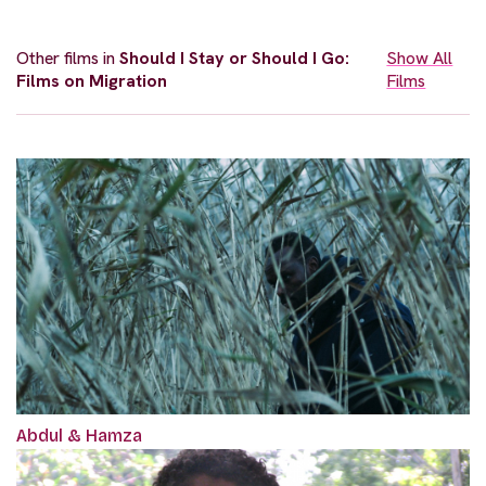
Other films in
Should I Stay or Should I Go:
Show All
Films on Migration
Films
Abdul & Hamza