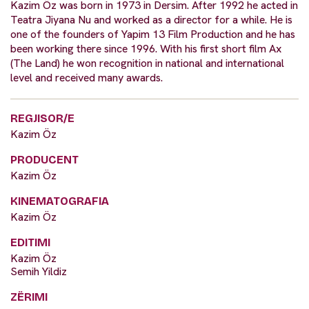
Kazim Öz was born in 1973 in Dersim. After 1992 he acted in
Teatra Jiyana Nu and worked as a director for a while. He is
one of the founders of Yapim 13 Film Production and he has
been working there since 1996. With his first short film Ax
(The Land) he won recognition in national and international
level and received many awards.
REGJISOR/E
Kazim Öz
PRODUCENT
Kazim Öz
KINEMATOGRAFIA
Kazim Öz
EDITIMI
Kazim Öz
Semih Yildiz
ZËRIMI