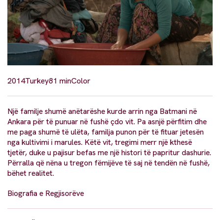
2014
Turkey
81 min
Color
Një familje shumë anëtarëshe kurde arrin nga Batmani në
Ankara për të punuar në fushë çdo vit. Pa asnjë përfitim dhe
me paga shumë të ulëta, familja punon për të fituar jetesën
nga kultivimi i marules. Këtë vit, tregimi merr një kthesë
tjetër, duke u pajisur befas me një histori të papritur dashurie.
Përralla që nëna u tregon fëmijëve të saj në tendën në fushë,
bëhet realitet.
Biografia e Regjisorëve