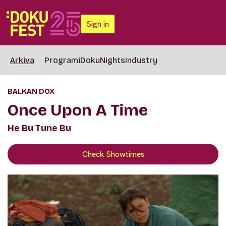
Sign in
Arkiva
Programi
DokuNights
Industry
BALKAN DOX
Once Upon A Time
He Bu Tune Bu
Check Showtimes