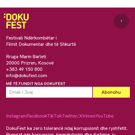
↑
Festivali Ndërkombëtar i
Filmit Dokumentar dhe të Shkurtë
Rruga Marin Barleti
20000 Prizren, Kosovë
+383 49 150 800
info@dokufest.com
MË TË FUNDIT NGA DOKUFEST
Instagram
Facebook
TikTok
Twitter/X
Vimeo
YouTube
DokuFest ka zero tolerancë ndaj korrupsionit dhe ryshfetit.
Brengat për korrupsion, keqpërdorim dhe dyshime, ju